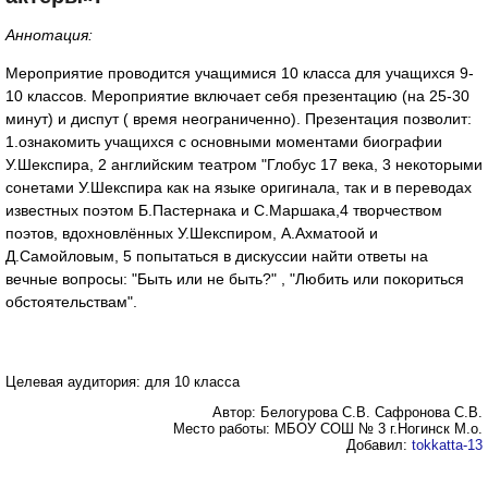
Аннотация:
Мероприятие проводится учащимися 10 класса для учащихся 9-
10 классов. Мероприятие включает себя презентацию (на 25-30
минут) и диспут ( время неограниченно). Презентация позволит:
1.ознакомить учащихся с основными моментами биографии
У.Шекспира, 2 английским театром "Глобус 17 века, 3 некоторыми
сонетами У.Шекспира как на языке оригинала, так и в переводах
известных поэтом Б.Пастернака и С.Маршака,4 творчеством
поэтов, вдохновлённых У.Шекспиром, А.Ахматоой и
Д.Самойловым, 5 попытаться в дискуссии найти ответы на
вечные вопросы: "Быть или не быть?" , "Любить или покориться
обстоятельствам".
Целевая аудитория: для 10 класса
Автор: Белогурова С.В. Сафронова С.В.
Место работы: МБОУ СОШ № 3 г.Ногинск М.о.
Добавил:
tokkatta-13