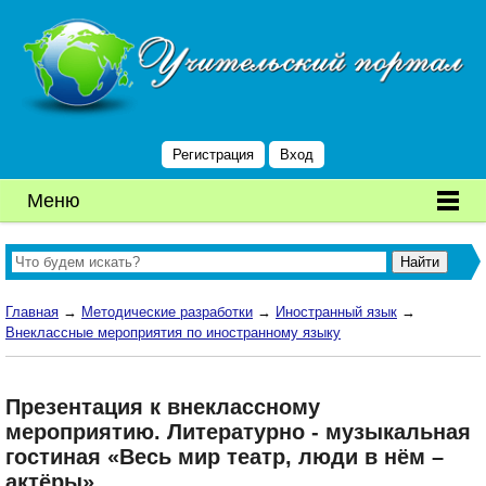
Регистрация
Вход
Меню
Главная
→
Методические разработки
→
Иностранный язык
→
Внеклассные мероприятия по иностранному языку
Презентация к внеклассному
мероприятию. Литературно - музыкальная
гостиная «Весь мир театр, люди в нём –
актёры».