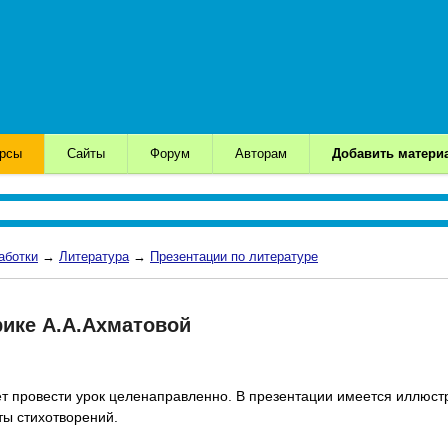
урсы
Сайты
Форум
Авторам
Добавить матери
аботки
→
Литература
→
Презентации по литературе
рике А.А.Ахматовой
т провести урок целенаправленно. В презентации имеется иллюст
ты стихотворений.