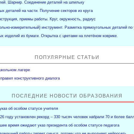
ей. Шарнир. Соединение деталей на шпильку
ых деталей на части. Получение секторов из круга
нструкция, приемы работы. Круг, окружность, радиус
рольно-измерительный) инструмент. Разметка прямоугольных деталей по 
х изделий из бумаги. Открытка с цветами на плетёном коврике.
ПОПУЛЯРНЫЕ СТАТЬИ
школьном лагере
 правил конструктивного диалога
ПОСЛЕДНИЕ НОВОСТИ ОБРАЗОВАНИЯ
указ об особом статусе учителя
26 году установлен рекорд – 330 тысяч человек набрали 70 и более бал
ее время ожидают указ президента об особом статусе педагога
 домашней работы теряет смысл, потому что ее выполняет нейросеть