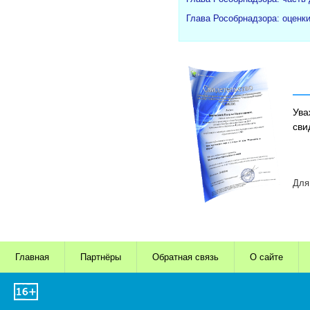
Глава Рособрнадзора: оценк
Ува
сви
Для
Главная
Партнёры
Обратная связь
О сайте