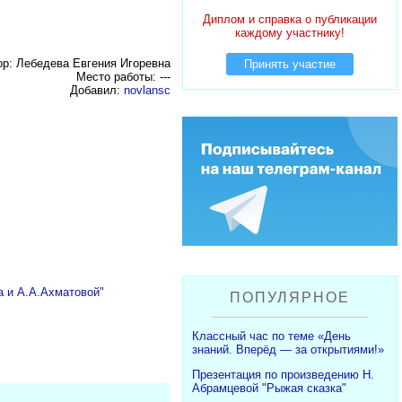
Диплом и справка о публикации
каждому участнику!
ор: Лебедева Евгения Игоревна
Принять участие
Место работы: ---
Добавил:
novlansc
а и А.А.Ахматовой"
ПОПУЛЯРНОЕ
Классный час по теме «День
знаний. Вперёд — за открытиями!»
Презентация по произведению Н.
Абрамцевой "Рыжая сказка"