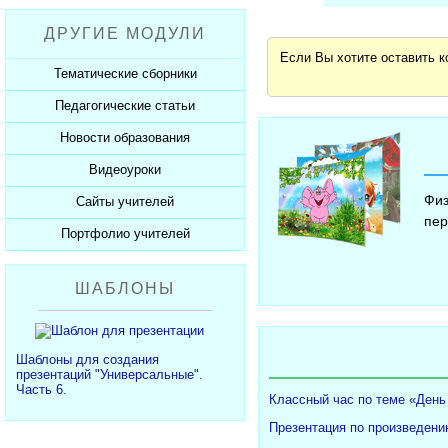
Рабочие программы
Пожарная безопасность
Презентации к Дню матери
Разработки учащихся
ДРУГИЕ МОДУЛИ
СанПиНы
Презентации к Новому году
Софт для учителя
Если Вы хотите оставить 
Должностные обязанности
Презентации к 23 февраля
Тематические сборники
Планы, справки, протоколы
Презентации к 8 марта
Педагогические статьи
Сборники презентаций
Презентации к Дню Победы
Новости образования
Каталог статей
350 лет Петру I
Добавить статью
Видеоуроки
Новости образования
Физ
Сайты учителей
Видеоуроки ЕГЭ и ОГЭ
пер
Портфолио учителей
Каталог сайтов
Добавить сайт
Каталог портфолио
ШАБЛОНЫ
Добавить портфолио
Шаблоны для создания
презентаций "Универсальные".
Часть 6.
Классный час по теме «День
Презентация по произведени