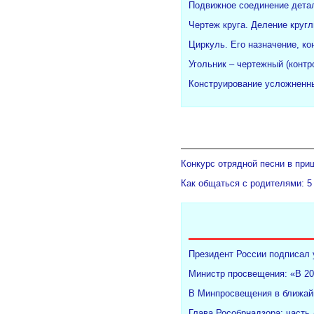
Подвижное соединение детал
Чертеж круга. Деление кругл
Циркуль. Его назначение, ко
Угольник – чертежный (конт
Конструирование усложненны
Конкурс отрядной песни в при
Как общаться с родителями: 5
Президент России подписал 
Министр просвещения: «В 20
В Минпросвещения в ближайш
Глава Рособрнадзора: часть