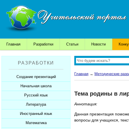
Главная
Разработки
Статьи
Новости
Конк
РАЗРАБОТКИ
Главная
→
Методические разр
Создание презентаций
Начальная школа
Шаблоны для презентаций
Тема родины в ли
Советы начинающим
Русский язык
Уроки
Советы дедушки
Аннотация:
Презентации
Литература
Уроки
К презентации...
Мультимедийные тесты
Презентации
Иностранный язык
Уроки
Данная презентация поможе
вопросы для учащихся, текс
Печатные тесты
Мультимедийные тесты
Презентации
Математика
Уроки