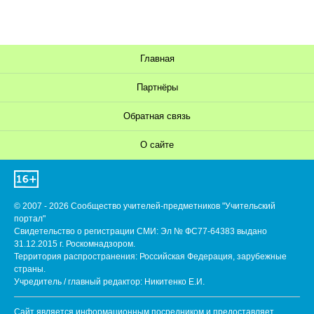
Главная
Партнёры
Обратная связь
О сайте
© 2007 - 2026 Сообщество учителей-предметников "Учительский
портал"
Свидетельство о регистрации СМИ: Эл № ФС77-64383 выдано
31.12.2015 г. Роскомнадзором.
Территория распространения: Российская Федерация, зарубежные
страны.
Учредитель / главный редактор: Никитенко Е.И.
Сайт является информационным посредником и предоставляет