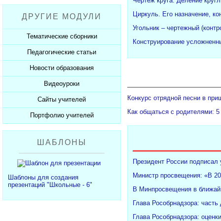
Чертеж круга. Деление кругл
Рабочие программы
Пожарная безопасность
Презентации к Дню матери
Разработки учащихся
Циркуль. Его назначение, ко
ДРУГИЕ МОДУЛИ
СанПиНы
Презентации к Новому году
Софт для учителя
Угольник – чертежный (конт
Должностные обязанности
Презентации к 23 февраля
Тематические сборники
Конструирование усложненны
Планы, справки, протоколы
Презентации к 8 марта
Педагогические статьи
Сборники презентаций
Презентации к Дню Победы
Новости образования
Каталог статей
350 лет Петру I
Добавить статью
Видеоуроки
Новости образования
Конкурс отрядной песни в при
Сайты учителей
Видеоуроки ЕГЭ и ОГЭ
Как общаться с родителями: 5
Портфолио учителей
Каталог сайтов
Добавить сайт
Каталог портфолио
ШАБЛОНЫ
Добавить портфолио
Президент России подписал 
Министр просвещения: «В 20
Шаблоны для создания
презентаций "Школьные - 6"
В Минпросвещения в ближайш
Глава Рособрнадзора: часть
Глава Рособрнадзора: оценк