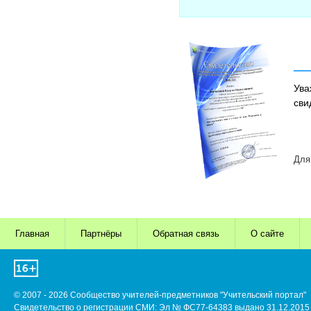
Ува
сви
Для
Главная
Партнёры
Обратная связь
О сайте
© 2007 - 2026 Сообщество учителей-предметников "Учительский портал"
Свидетельство о регистрации СМИ: Эл № ФС77-64383 выдано 31.12.2015 