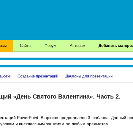
урсы
Сайты
Форум
Авторам
Добавить матери
аботки
→
Создание презентаций
→
Шаблоны для презентаций
ий «День Святого Валентина». Часть 2.
нтаций PowerPoint. В архиве представлено 3 шаблона. Данный ре
к урокам и внеклассным занятиям по любым предметам.