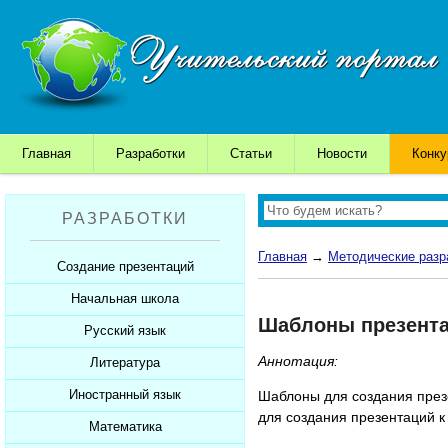
Главная
Разработки
Статьи
Новости
Конк
РАЗРАБОТКИ
Главная
→
Методические разр
Создание презентаций
Начальная школа
Шаблоны для презентаций
Шаблоны презентац
Советы начинающим
Русский язык
Уроки
Советы дедушки
Аннотация:
Презентации
Литература
Уроки
К презентации...
Мультимедийные тесты
Презентации
Иностранный язык
Уроки
Шаблоны для создания презе
для создания презентаций 
Печатные тесты
Мультимедийные тесты
Презентации
Математика
Уроки