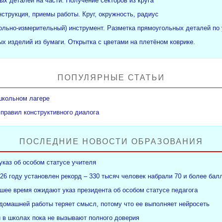
ых деталей на части. Получение секторов из круга
нструкция, приемы работы. Круг, окружность, радиус
рольно-измерительный) инструмент. Разметка прямоугольных деталей по 
х изделий из бумаги. Открытка с цветами на плетёном коврике.
ПОПУЛЯРНЫЕ СТАТЬИ
школьном лагере
 правил конструктивного диалога
ПОСЛЕДНИЕ НОВОСТИ ОБРАЗОВАНИЯ
указ об особом статусе учителя
26 году установлен рекорд – 330 тысяч человек набрали 70 и более бал
ее время ожидают указ президента об особом статусе педагога
 домашней работы теряет смысл, потому что ее выполняет нейросеть
и в школах пока не вызывают полного доверия