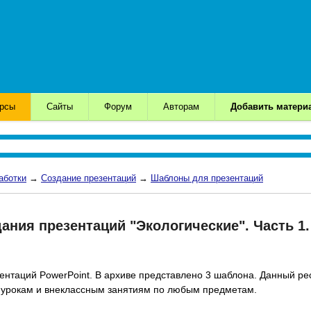
урсы
Сайты
Форум
Авторам
Добавить матери
аботки
→
Создание презентаций
→
Шаблоны для презентаций
ния презентаций "Экологические". Часть 1.
нтаций PowerPoint. В архиве представлено 3 шаблона. Данный ре
к урокам и внеклассным занятиям по любым предметам.