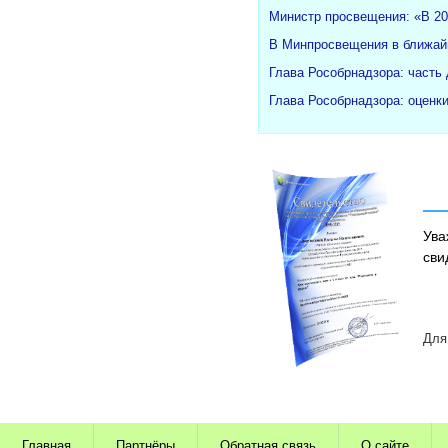
Министр просвещения: «В 20
В Минпросвещения в ближайш
Глава Рособрнадзора: часть
Глава Рособрнадзора: оценк
Ува
сви
Для
Главная
Партнёры
Обратная связь
О сайте