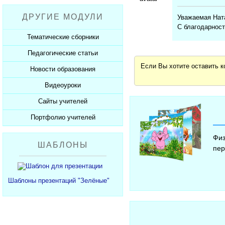
Рабочие программы
Пожарная безопасность
Презентации к Дню матери
Разработки учащихся
ДРУГИЕ МОДУЛИ
Уважаемая Ната
СанПиНы
Презентации к Новому году
Софт для учителя
С благодарност
Должностные обязанности
Презентации к 23 февраля
Тематические сборники
Планы, справки, протоколы
Презентации к 8 марта
Педагогические статьи
Сборники презентаций
Презентации к Дню Победы
Если Вы хотите оставить 
Новости образования
Каталог статей
350 лет Петру I
Добавить статью
Видеоуроки
Новости образования
Сайты учителей
Видеоуроки ЕГЭ и ОГЭ
Портфолио учителей
Каталог сайтов
Добавить сайт
Каталог портфолио
Физ
ШАБЛОНЫ
пер
Добавить портфолио
Шаблоны презентаций "Зелёные"