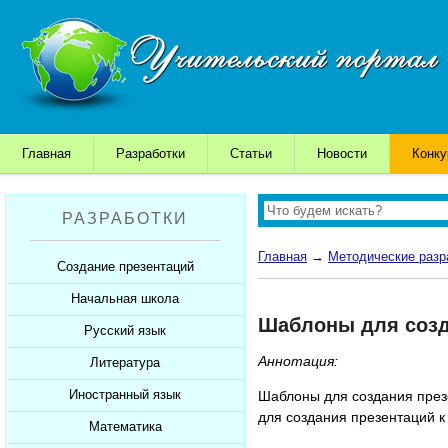
Главная
Разработки
Статьи
Новости
Конк
РАЗРАБОТКИ
Главная
→
Методические разр
Создание презентаций
Начальная школа
Шаблоны для презентаций
Шаблоны для созда
Советы начинающим
Русский язык
Уроки
Советы дедушки
Аннотация:
Презентации
Литература
Уроки
К презентации...
Мультимедийные тесты
Презентации
Иностранный язык
Уроки
Шаблоны для создания презе
для создания презентаций 
Печатные тесты
Мультимедийные тесты
Презентации
Математика
Уроки