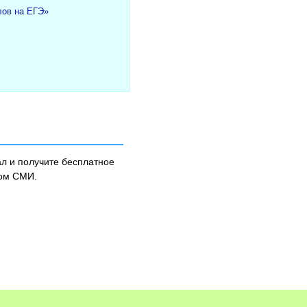
лов на ЕГЭ»
л и получите бесплатное
ном СМИ.