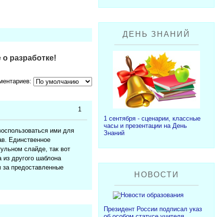
ДЕНЬ ЗНАНИЙ
 о разработке!
ментариев:
1
1 сентября - сценарии, классные
часы и презентации на День
воспользоваться ими для
Знаний
ав. Единственное
тульном слайде, так вот
а из другого шаблона
м за предоставленные
НОВОСТИ
Президент России подписал указ
об особом статусе учителя