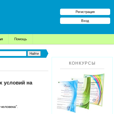
Регистрация
Вход
ал
Помощь
КОНКУРСЫ
х условий на
 человека".