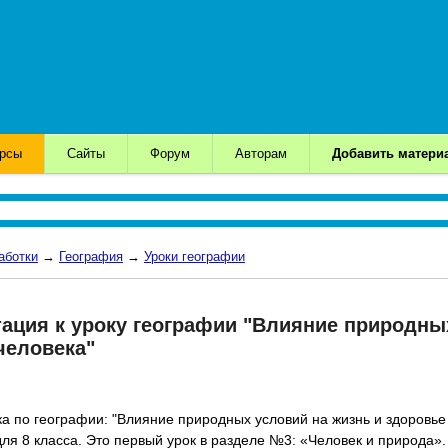
урсы
Сайты
Форум
Авторам
Добавить матери
аботки
→
География
→
Уроки географии
тация к уроку географии "Влияние природны
человека"
ка по географии: "Влияние природных условий на жизнь и здоровье
ля 8 класса. Это первый урок в разделе №3: «Человек и природа».