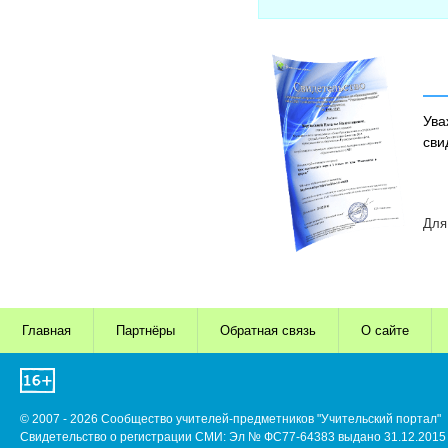
Ува
сви
Для
Главная
Партнёры
Обратная связь
О сайте
© 2007 - 2026 Сообщество учителей-предметников "Учительский портал"
Свидетельство о регистрации СМИ: Эл № ФС77-64383 выдано 31.12.2015 