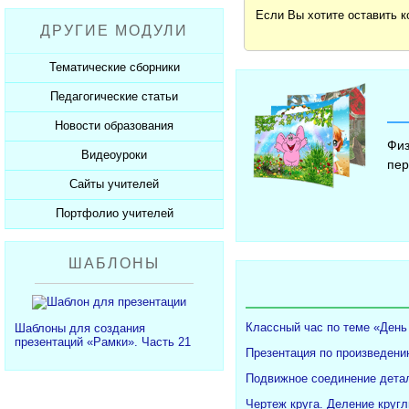
Рабочие программы
Пожарная безопасность
Презентации к Дню матери
Разработки учащихся
Если Вы хотите оставить 
ДРУГИЕ МОДУЛИ
СанПиНы
Презентации к Новому году
Софт для учителя
Должностные обязанности
Презентации к 23 февраля
Тематические сборники
Планы, справки, протоколы
Презентации к 8 марта
Педагогические статьи
Сборники презентаций
Презентации к Дню Победы
Новости образования
Каталог статей
350 лет Петру I
Физ
Добавить статью
Видеоуроки
Новости образования
пер
Сайты учителей
Видеоуроки ЕГЭ и ОГЭ
Портфолио учителей
Каталог сайтов
Добавить сайт
Каталог портфолио
ШАБЛОНЫ
Добавить портфолио
Классный час по теме «День
Шаблоны для создания
презентаций «Рамки». Часть 21
Презентация по произведени
Подвижное соединение детал
Чертеж круга. Деление кругл