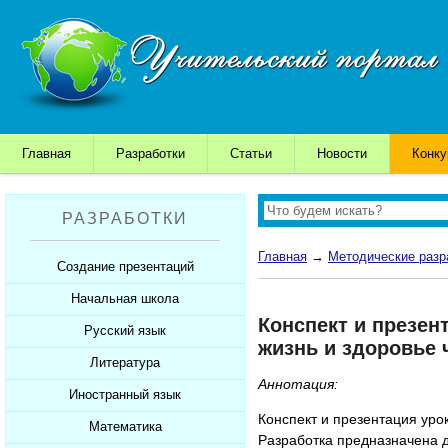
Главная
Разработки
Статьи
Новости
Конк
РАЗРАБОТКИ
Главная
→
Методические разр
Создание презентаций
Начальная школа
Шаблоны для презентаций
Конспект и презен
Советы начинающим
Русский язык
Уроки
жизнь и здоровье 
Советы дедушки
Презентации
Литература
Уроки
Аннотация:
К презентации...
Мультимедийные тесты
Презентации
Иностранный язык
Уроки
Конспект и презентация уро
Печатные тесты
Мультимедийные тесты
Презентации
Математика
Уроки
Разработка предназначена д