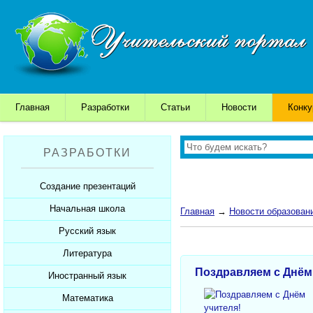
Главная
Разработки
Статьи
Новости
Конк
РАЗРАБОТКИ
Создание презентаций
Начальная школа
Шаблоны для презентаций
Главная
→
Новости образован
Советы начинающим
Русский язык
Уроки
Советы дедушки
Презентации
Литература
Уроки
Поздравляем с Днём
К презентации...
Мультимедийные тесты
Презентации
Иностранный язык
Уроки
Печатные тесты
Мультимедийные тесты
Презентации
Математика
Уроки