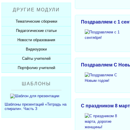
Рабочие программы
Пожарная безопасность
Презентации к Дню матери
Разработки учащихся
ДРУГИЕ МОДУЛИ
СанПиНы
Презентации к Новому году
Софт для учителя
Должностные обязанности
Презентации к 23 февраля
Тематические сборники
Поздравляем с 1 сен
Планы, справки, протоколы
Презентации к 8 марта
Педагогические статьи
Сборники презентаций
Презентации к Дню Победы
Новости образования
Каталог статей
350 лет Петру I
Добавить статью
Видеоуроки
Новости образования
Сайты учителей
Видеоуроки ЕГЭ и ОГЭ
Поздравляем С Нов
Портфолио учителей
Каталог сайтов
Добавить сайт
Каталог портфолио
ШАБЛОНЫ
Добавить портфолио
Шаблоны презентаций «Тетрадь на
С праздником 8 мар
спирали». Часть 3