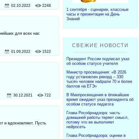
02.10.2022
2248
1 сентября - сценарии, классные
часы и презентации на День
Знаний
нейших для всех нас
СВЕЖИЕ НОВОСТИ
01.09.2022
1522
Президент России подписал указ
об особом статусе учителя
Министр просвещения: «В 2026
году установлен рекорд – 330
тысяч человек набрали 70 и более
баллов на ЕГЭ»
В Минпросвещения в ближайшее
30.12.2021
722
время ожидают указ президента об
особом статусе педагога
Глава Рособрнадзора: часть
домашней работы теряет смысл,
потому что ее выполняет
т и вдохновляют. Пусть
нейросеть
Глава Рособрнадзора: оценки в