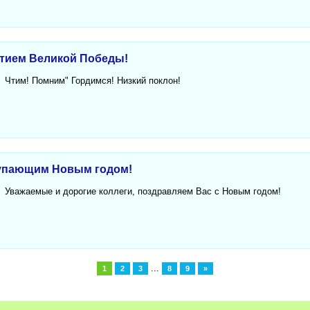
етием Великой Победы!
Чтим! Помним" Гордимся! Низкий поклон!
тупающим Новым годом!
Уважаемые и дорогие коллеги, поздравляем Вас с Новым годом!
...
1
2
3
8
9
»