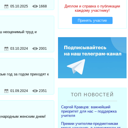
Диплом и справка о публикации
05.10.2025
1668
каждому участнику!
Принять участие
аш неоценимый труд и
03.10.2024
2001
ые год за годом приходят к
01.09.2024
2351
ТОП НОВОСТЕЙ
Сергей Кравцов: важнейший
приоритет для нас – поддержка
учителя
ународным женским днем!
Премии учителям-предметникам
могут назначить в зависимости от