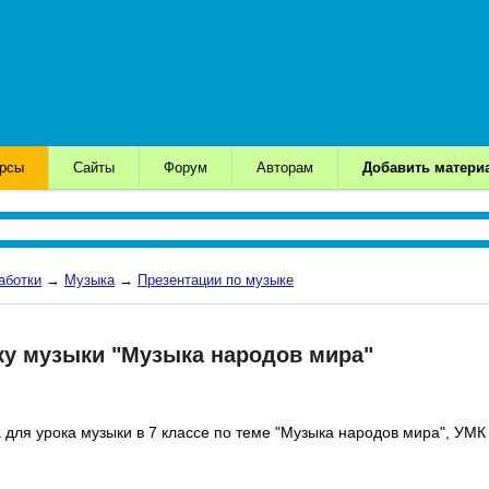
урсы
Сайты
Форум
Авторам
Добавить матери
аботки
→
Музыка
→
Презентации по музыке
ку музыки "Музыка народов мира"
для урока музыки в 7 классе по теме "Музыка народов мира", УМК 