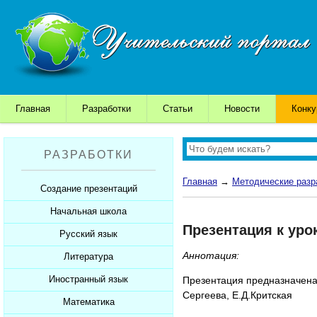
Главная
Разработки
Статьи
Новости
Конк
РАЗРАБОТКИ
Главная
→
Методические разр
Создание презентаций
Начальная школа
Шаблоны для презентаций
Презентация к уро
Советы начинающим
Русский язык
Уроки
Советы дедушки
Аннотация:
Презентации
Литература
Уроки
К презентации...
Мультимедийные тесты
Презентации
Иностранный язык
Уроки
Презентация предназначена 
Сергеева, Е.Д.Критская
Печатные тесты
Мультимедийные тесты
Презентации
Математика
Уроки