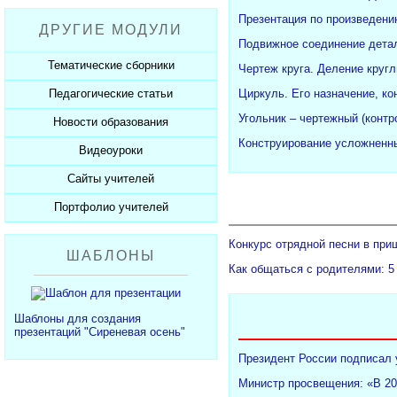
Рабочие программы
Пожарная безопасность
Презентации к Дню матери
Разработки учащихся
Презентация по произведени
ДРУГИЕ МОДУЛИ
СанПиНы
Презентации к Новому году
Софт для учителя
Подвижное соединение детал
Должностные обязанности
Презентации к 23 февраля
Тематические сборники
Чертеж круга. Деление кругл
Планы, справки, протоколы
Презентации к 8 марта
Циркуль. Его назначение, ко
Педагогические статьи
Сборники презентаций
Презентации к Дню Победы
Угольник – чертежный (конт
Новости образования
Каталог статей
350 лет Петру I
Конструирование усложненны
Добавить статью
Видеоуроки
Новости образования
Сайты учителей
Видеоуроки ЕГЭ и ОГЭ
Портфолио учителей
Каталог сайтов
Добавить сайт
Каталог портфолио
Конкурс отрядной песни в при
ШАБЛОНЫ
Добавить портфолио
Как общаться с родителями: 5
Шаблоны для создания
презентаций "Сиреневая осень"
Президент России подписал 
Министр просвещения: «В 20