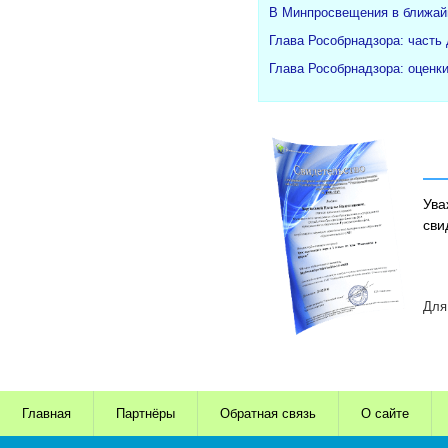
В Минпросвещения в ближайш
Глава Рособрнадзора: часть
Глава Рособрнадзора: оценк
Ува
сви
Для
Главная
Партнёры
Обратная связь
О сайте