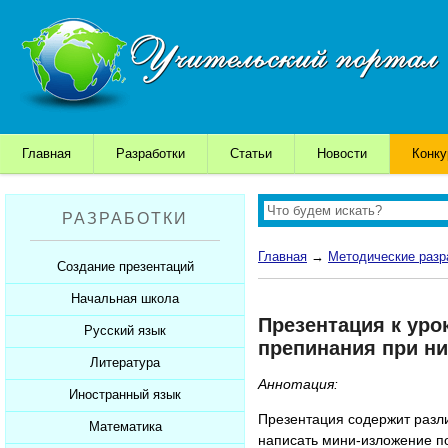
Главная
Разработки
Статьи
Новости
Конк
РАЗРАБОТКИ
Главная
→
Методические разр
Создание презентаций
Начальная школа
Шаблоны для презентаций
Презентация к уро
Советы начинающим
Русский язык
Уроки
препинания при ни
Советы дедушки
Презентации
Литература
Уроки
Аннотация:
К презентации...
Мультимедийные тесты
Презентации
Иностранный язык
Уроки
Презентация содержит разл
Печатные тесты
Мультимедийные тесты
Презентации
Математика
Уроки
написать мини-изложение по