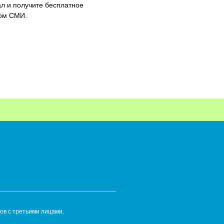
л и получите бесплатное
ном СМИ.
ов с третьими лицами.