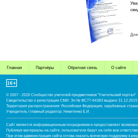
Ува
сви
Для
Главная
Партнёры
Обратная связь
О сайте
© 2007 - 2026 Сообщество учителей-предметников "Учительский портал"
Свидетельство о регистрации СМИ: Эл № ФС77-64383 выдано 31.12.2015 
Территория распространения: Российская Федерация, зарубежные стран
Учредитель / главный редактор: Никитенко Е.И.
Сайт является информационным посредником и предоставляет возможнос
Публикуя материалы на сайте, пользователи берут на себя всю ответств
При этом администрация сайта готова оказать всяческую поддержку в ре