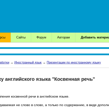
урсы
Сайты
Форум
Авторам
Добавить матери
аботки
→
Иностранный язык
→
Презентации по иностранному языку
ку английского языка "Косвенная речь"
ения косвенной речи в английском языке.
едаваемая не слово в слово, а только по содержанию, в виде допо