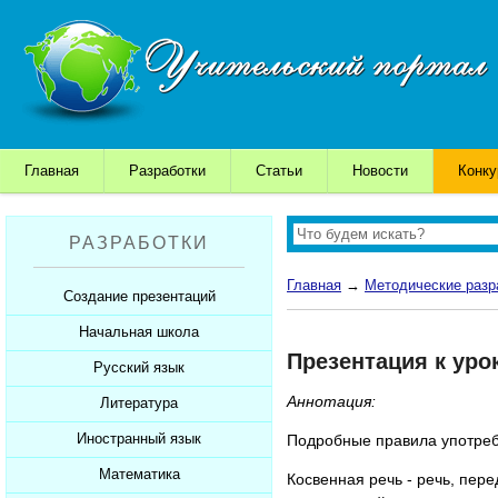
Главная
Разработки
Статьи
Новости
Конк
РАЗРАБОТКИ
Главная
→
Методические разр
Создание презентаций
Начальная школа
Шаблоны для презентаций
Презентация к уро
Советы начинающим
Русский язык
Уроки
Советы дедушки
Аннотация:
Презентации
Литература
Уроки
К презентации...
Мультимедийные тесты
Презентации
Иностранный язык
Уроки
Подробные правила употребл
Печатные тесты
Мультимедийные тесты
Презентации
Математика
Уроки
Косвенная речь - речь, пер