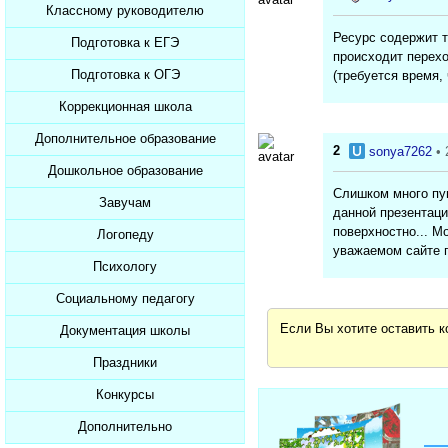
Рабочие листы
Внеклассные мероприятия
Печатные тесты
Мультимедийные тесты
Презентации
Классному руководителю
Осн. православной культуры
Интерактивная доска
Рабочие программы
Рабочие программы
Контрольные работы
Внеклассные мероприятия
Ресурс содержит т
Печатные тесты
Мультимедийные тесты
Основы исламской культуры
Подготовка к ЕГЭ
Беседы с классом
происходит перехо
Компьютерные программы
Интерактивная доска
Интерактивная доска
Рабочие листы
Контрольные работы
Внеклассные мероприятия
Печатные тесты
Основы буддийской культуры
Классные часы
Подготовка к ОГЭ
(требуется время,
ЕГЭ по русскому языку
Компьютерные программы
Рабочие программы
Рабочие листы
Рабочие листы
Контрольные работы
Основы иудейской культуры
Родительские собрания
ЕГЭ по математике
Коррекционная школа
ОГЭ по русскому языку
Компьютерные программы
Рабочие программы
Рабочие программы
Рабочие программы
Осн. мировых религ.культур
Внеклассные мероприятия
ЕГЭ по истории
ОГЭ по математике
Дополнительное образование
Уроки
2
sonya7262
• 
Компьютерные программы
Основы светской этики
Рабочие листы
ЕГЭ по обществознанию
ОГЭ по истории
Презентации
Дошкольное образование
Сценарии
Рабочие программы
Школьные мероприятия
Слишком много пун
ЕГЭ по литературе
ОГЭ по обществознанию
Мультимедийные тесты
Презентации
Завучам
Занятия
данной презентаци
Дидактические материалы
Планирование
ЕГЭ по информатике
ОГЭ по литературе
Печатные тесты
Рабочие листы
поверхностно... М
Презентации
Логопеду
Зам. директора по УВР
уважаемом сайте 
Софт для кл.рук.
ЕГЭ по Физике
ОГЭ по информатике
Внеклассные мероприятия
Компьютерные программы
Сценарии и презентации
Зам. директора по ВР
Психологу
Разработки занятий
ЕГЭ по биологии
ОГЭ по Физике
Контрольные работы
Рабочие программы
Рабочие листы
Зам. директора по МР
Презентации
Социальному педагогу
Тестирование
ЕГЭ по химии
ОГЭ по биологии
Рабочие листы
Документы
Планирование для завуча
Рабочие программы
Если Вы хотите оставить 
Тренинги
Документация школы
Уроки
ЕГЭ по иностранному языку
ОГЭ по химии
Рабочие программы
Рабочие программы
Разное
Презентации
Презентации
Праздники
Нормативные документы
ЕГЭ по географии
ОГЭ по иностранному языку
Разработки
Тесты
Аттестация учителей
Конкурсы
Презентации к 1 сентября
ЕГЭ 11 класс. Общее.
ОГЭ по географии
Рабочие программы
Мероприятия
ГО и ЧС
Презентации к Дню учителя
Дополнительно
Конкурсы портала
ОГЭ 9 класс. Общее.