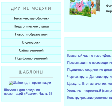
Рабочие программы
Пожарная безопасность
Презентации к Дню матери
Разработки учащихся
Физ
ДРУГИЕ МОДУЛИ
СанПиНы
Презентации к Новому году
Софт для учителя
пер
Должностные обязанности
Презентации к 23 февраля
Тематические сборники
Планы, справки, протоколы
Презентации к 8 марта
Педагогические статьи
Сборники презентаций
Презентации к Дню Победы
Новости образования
Каталог статей
350 лет Петру I
Добавить статью
Видеоуроки
Новости образования
Сайты учителей
Видеоуроки ЕГЭ и ОГЭ
Классный час по теме «День
Портфолио учителей
Каталог сайтов
Презентация по произведени
Добавить сайт
Каталог портфолио
Подвижное соединение детал
ШАБЛОНЫ
Добавить портфолио
Чертеж круга. Деление кругл
Циркуль. Его назначение, ко
Шаблоны для создания
Угольник – чертежный (конт
презентаций «Рамки». Часть 38
Конструирование усложненны