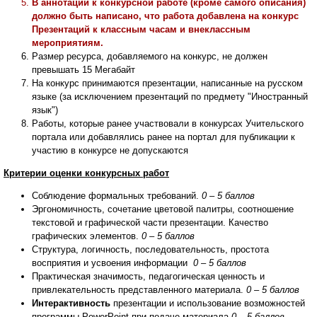
В аннотации к конкурсной работе (кроме самого описания)
должно быть написано, что работа добавлена на конкурс
Презентаций к классным часам и внеклассным
мероприятиям.
Размер ресурса, добавляемого на конкурс, не должен
превышать 15 Мегабайт
На конкурс принимаются презентации, написанные на русском
языке (за исключением презентаций по предмету "Иностранный
язык")
Работы, которые ранее участвовали в конкурсах Учительского
портала или добавлялись ранее на портал для публикации к
участию в конкурсе не допускаются
Критерии оценки конкурсных работ
Соблюдение формальных требований.
0 – 5 баллов
Эргономичность, сочетание цветовой палитры, соотношение
текстовой и графической части презентации. Качество
графических элементов.
0 – 5 баллов
Структура, логичность, последовательность, простота
восприятия и усвоения информации
0 – 5 баллов
Практическая значимость, педагогическая ценность и
привлекательность представленного материала.
0 – 5 баллов
Интерактивность
презентации и использование возможностей
программы PowerPoint при подаче материала
0 – 5 баллов