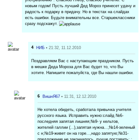
новым годом! Пусть лучший Дед Мороз принесет удачу и
радость к подарку в придачу. Но в текстах на слайдах
есть ошибки. Будьте внимательны все. Старшеклассники
сразу подскажут.
4
НИБ
• 21:32, 11.12.2010
Поздравляем Вас с наступающим праздником. Пусть
в мешке Деда Мороза для Вас будет то, что Вы
хотите. Напишите пожалуйста, где Вы нашли ошибки.
6
ВишнЯ67
• 11:31, 12.12.2010
Не хотела обидеть, сработала привычка учителя
русского языка. Исправить нужно:слайд №6-
последняя запятая лишняя;№9- у кельтов,
жителей галлии (...),запятая нужна...;№14-зеленый
с н;№19-живет он на горе...,надо запятую;№31-
предложение не закончилось, лучше поставить: ;