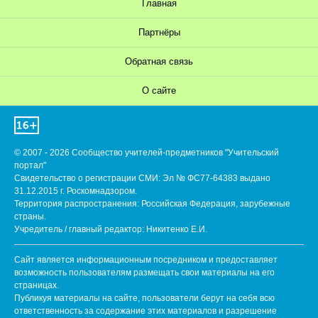
Главная
Партнёры
Обратная связь
О сайте
© 2007 - 2026 Сообщество учителей-предметников "Учительский
портал"
Свидетельство о регистрации СМИ: Эл № ФС77-64383 выдано
31.12.2015 г. Роскомнадзором.
Территория распространения: Российская Федерация, зарубежные
страны.
Учредитель / главный редактор: Никитенко Е.И.
Сайт является информационным посредником и предоставляет
возможность пользователям размещать свои материалы на его
страницах.
Публикуя материалы на сайте, пользователи берут на себя всю
ответственность за содержание этих материалов и разрешение