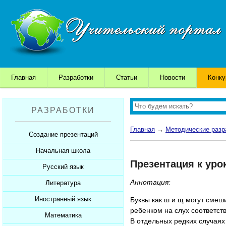
Главная
Разработки
Статьи
Новости
Конк
РАЗРАБОТКИ
Главная
→
Методические разр
Создание презентаций
Начальная школа
Шаблоны для презентаций
Презентация к ур
Советы начинающим
Русский язык
Уроки
Советы дедушки
Аннотация:
Презентации
Литература
Уроки
К презентации...
Мультимедийные тесты
Презентации
Иностранный язык
Уроки
Буквы как ш и щ могут смеши
ребенком на слух соответст
Печатные тесты
Мультимедийные тесты
Презентации
Математика
Уроки
В отдельных редких случаях