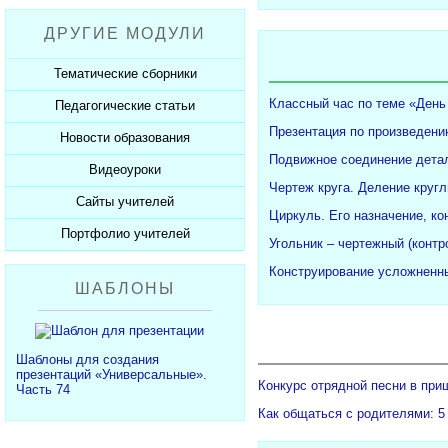
Рабочие программы
Пожарная безопасность
Презентации к Дню матери
Разработки учащихся
ДРУГИЕ МОДУЛИ
СанПиНы
Презентации к Новому году
Софт для учителя
Должностные обязанности
Презентации к 23 февраля
Тематические сборники
Планы, справки, протоколы
Презентации к 8 марта
Классный час по теме «День
Педагогические статьи
Сборники презентаций
Презентации к Дню Победы
Презентация по произведени
Новости образования
Каталог статей
350 лет Петру I
Подвижное соединение детал
Добавить статью
Видеоуроки
Новости образования
Чертеж круга. Деление кругл
Сайты учителей
Видеоуроки ЕГЭ и ОГЭ
Циркуль. Его назначение, ко
Портфолио учителей
Каталог сайтов
Угольник – чертежный (конт
Добавить сайт
Каталог портфолио
Конструирование усложненны
ШАБЛОНЫ
Добавить портфолио
Шаблоны для создания
презентаций «Универсальные».
Конкурс отрядной песни в при
Часть 74
Как общаться с родителями: 5