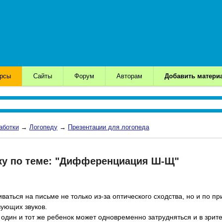
урсы
Сайты
Форум
Авторам
Добавить матери
аботки
→
Логопеду
→
Презентации для логопеда
оку по теме: "Дифференциация Ш-Щ"
ваться на письме не только из-за оптического сходства, но и по п
вующих звуков.
 один и тот же ребенок может одновременно затрудняться и в зр