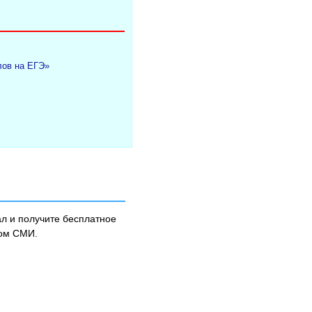
лов на ЕГЭ»
л и получите бесплатное
ном СМИ.