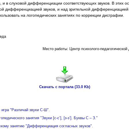
, и в слуховой дифференциации соответствующих звуков. В этих о
вой дифференциацией звуков, и над зрительной дифференциацией 
льзовать на логопедических занятиях по коррекции дисграфии.
педа
Место работы: Центр психолого-педагогической 
Скачать с портала (33.0 Kb)
 игра "Различай звуки С-Ш".
педического занятия "Звуки [с-с’], [з-з’]. Буквы С – З."
скому занятию "Дифференциация согласных звуков".