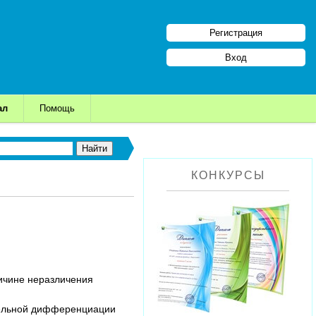
Регистрация
Вход
ал
Помощь
КОНКУРСЫ
ричине неразличения
ительной дифференциации