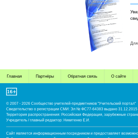
Ува
сви
Для
Главная
Партнёры
Обратная связь
О сайте
© 2007 - 2026 Сообщество учителей-предметников "Учительский портал"
Свидетельство о регистрации СМИ: Эл № ФС77-64383 выдано 31.12.2015 
Территория распространения: Российская Федерация, зарубежные стран
Учредитель / главный редактор: Никитенко Е.И.
Сайт является информационным посредником и предоставляет возможнос