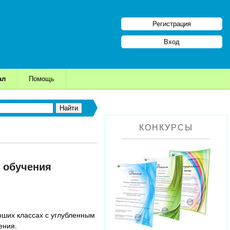
Регистрация
Вход
ал
Помощь
КОНКУРСЫ
а обучения
рших классах с углубленным
ения.