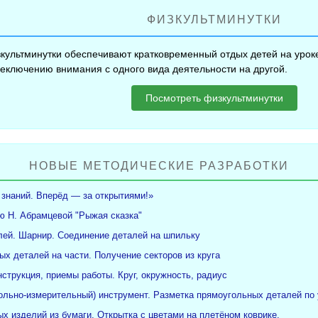
ФИЗКУЛЬТМИНУТКИ
культминутки обеспечивают кратковременный отдых детей на уроке
еключению внимания с одного вида деятельности на другой.
Посмотреть физкультминутки
НОВЫЕ МЕТОДИЧЕСКИЕ РАЗРАБОТКИ
 знаний. Вперёд — за открытиями!»
ю Н. Абрамцевой "Рыжая сказка"
ей. Шарнир. Соединение деталей на шпильку
ых деталей на части. Получение секторов из круга
нструкция, приемы работы. Круг, окружность, радиус
рольно-измерительный) инструмент. Разметка прямоугольных деталей по 
х изделий из бумаги. Открытка с цветами на плетёном коврике.