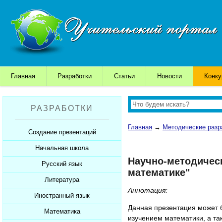
Главная
Разработки
Статьи
Новости
Конк
РАЗРАБОТКИ
Главная
→
Методические разр
Создание презентаций
Начальная школа
Шаблоны для презентаций
Научно-методическ
Советы начинающим
Русский язык
Уроки
математике"
Советы дедушки
Презентации
Литература
Уроки
Аннотация:
К презентации...
Мультимедийные тесты
Презентации
Иностранный язык
Уроки
Данная презентация может б
Печатные тесты
Мультимедийные тесты
Презентации
Математика
Уроки
изучением математики, а та