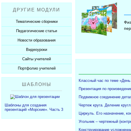
Рабочие программы
Пожарная безопасность
Презентации к Дню матери
Разработки учащихся
ДРУГИЕ МОДУЛИ
СанПиНы
Презентации к Новому году
Софт для учителя
Должностные обязанности
Презентации к 23 февраля
Тематические сборники
Физ
Планы, справки, протоколы
пер
Презентации к 8 марта
Педагогические статьи
Сборники презентаций
Презентации к Дню Победы
Новости образования
Каталог статей
350 лет Петру I
Добавить статью
Видеоуроки
Новости образования
Сайты учителей
Видеоуроки ЕГЭ и ОГЭ
Портфолио учителей
Каталог сайтов
Добавить сайт
Каталог портфолио
Классный час по теме «День
ШАБЛОНЫ
Добавить портфолио
Презентация по произведени
Подвижное соединение детал
Чертеж круга. Деление кругл
Шаблоны для создания
презентаций «Морские». Часть 3
Циркуль. Его назначение, ко
Угольник – чертежный (конт
Конструирование усложненны