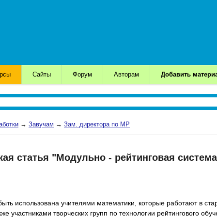
урсы
Сайты
Форум
Авторам
Добавить матери
аботки
→
Завучам
→
Зам. директора по МР
ая статья "Модульно - рейтинговая систем
ыть использована учителями математики, которые работают в ста
кже участниками творческих групп по технологии рейтингового обуч