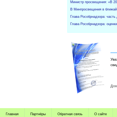
Министр просвещения: «В 20
В Минпросвещения в ближайш
Глава Рособрнадзора: часть
Глава Рособрнадзора: оценк
Ува
сви
Для
Главная
Партнёры
Обратная связь
О сайте