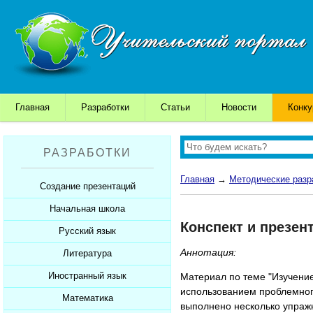
Главная
Разработки
Статьи
Новости
Конк
РАЗРАБОТКИ
Главная
→
Методические разр
Создание презентаций
Начальная школа
Шаблоны для презентаций
Конспект и презен
Советы начинающим
Русский язык
Уроки
Советы дедушки
Аннотация:
Презентации
Литература
Уроки
К презентации...
Мультимедийные тесты
Презентации
Иностранный язык
Уроки
Материал по теме "Изучение
использованием проблемног
Печатные тесты
Мультимедийные тесты
Презентации
Математика
Уроки
выполнено несколько упраж