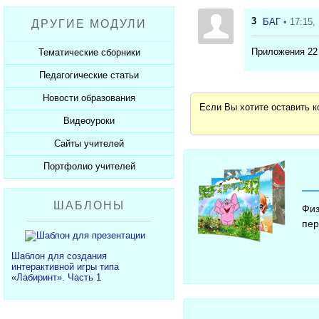
Рабочие программы
Пожарная безопасность
Презентации к Дню матери
Разработки учащихся
3
БАГ
• 17:15,
ДРУГИЕ МОДУЛИ
СанПиНы
Презентации к Новому году
Софт для учителя
Должностные обязанности
Презентации к 23 февраля
Приложения 22
Тематические сборники
Планы, справки, протоколы
Презентации к 8 марта
Педагогические статьи
Сборники презентаций
Презентации к Дню Победы
Новости образования
Каталог статей
Если Вы хотите оставить 
350 лет Петру I
Добавить статью
Видеоуроки
Новости образования
Сайты учителей
Видеоуроки ЕГЭ и ОГЭ
Портфолио учителей
Каталог сайтов
Добавить сайт
Каталог портфолио
ШАБЛОНЫ
Физ
Добавить портфолио
пер
Шаблон для создания
интерактивной игры типа
«Лабиринт». Часть 1