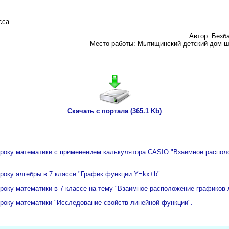
сса
Автор: Безб
Место работы: Мытищинский детский дом-ш
Скачать с портала (365.1 Kb)
 уроку математики с применением калькулятора CASIO "Взаимное распо
уроку алгебры в 7 классе "График функции Y=kx+b"
уроку математики в 7 классе на тему "Взаимное расположение графиков
уроку математики "Исследование свойств линейной функции".