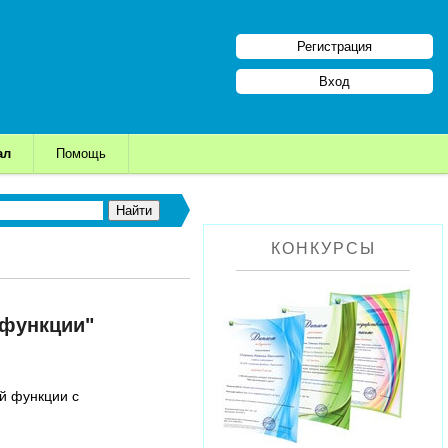
Регистрация
Вход
ал
Помощь
КОНКУРСЫ
 функции"
й функции с