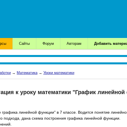
урсы
Сайты
Форум
Авторам
Добавить матери
аботки
→
Математика
→
Уроки математики
тация к уроку математики "График линейной
 графика линейной функции" в 7 классе. Водится понятие линейно
о подхода, дана схема построения графика линейной функции.
нений.