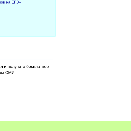
лов на ЕГЭ»
л и получите бесплатное
ном СМИ.