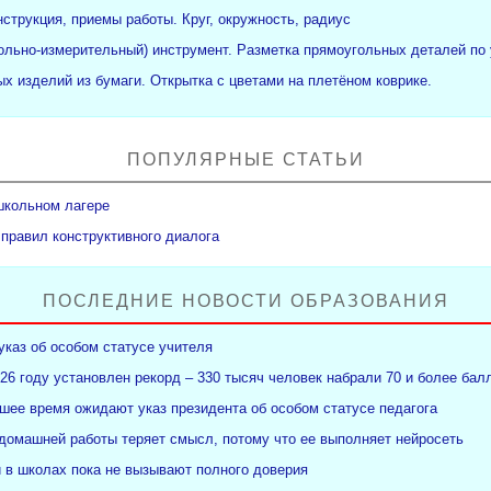
нструкция, приемы работы. Круг, окружность, радиус
рольно-измерительный) инструмент. Разметка прямоугольных деталей по 
х изделий из бумаги. Открытка с цветами на плетёном коврике.
ПОПУЛЯРНЫЕ СТАТЬИ
школьном лагере
 правил конструктивного диалога
ПОСЛЕДНИЕ НОВОСТИ ОБРАЗОВАНИЯ
указ об особом статусе учителя
26 году установлен рекорд – 330 тысяч человек набрали 70 и более бал
ее время ожидают указ президента об особом статусе педагога
 домашней работы теряет смысл, потому что ее выполняет нейросеть
и в школах пока не вызывают полного доверия