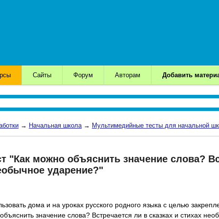
урсы
Сайты
Форум
Авторам
Добавить матери
аботки
→
Начальная школа
→
Мультимедийные тесты для начальной ш
т "Как можно объяснить значение слова? Вс
необычное ударение?"
зовать дома и на уроках русского родного языка с целью закрепл
объяснить значение слова? Встречается ли в сказках и стихах нео