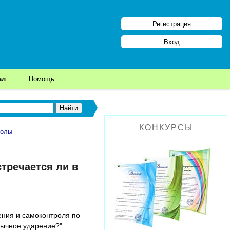
Регистрация
Вход
ал
Помощь
КОНКУРСЫ
колы
тречается ли в
ения и самоконтроля по
бычное ударение?".