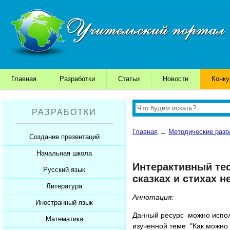
Главная
Разработки
Статьи
Новости
Конк
РАЗРАБОТКИ
Главная
→
Методические разр
Создание презентаций
Начальная школа
Шаблоны для презентаций
Интерактивный тес
Советы начинающим
Русский язык
Уроки
сказках и стихах 
Советы дедушки
Презентации
Литература
Уроки
Аннотация:
К презентации...
Мультимедийные тесты
Презентации
Иностранный язык
Уроки
Данный ресурс можно исполь
Печатные тесты
Мультимедийные тесты
Презентации
Математика
Уроки
изученной теме "Как можно 