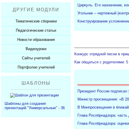
Рабочие программы
Пожарная безопасность
Презентации к Дню матери
Разработки учащихся
Циркуль. Его назначение, ко
ДРУГИЕ МОДУЛИ
СанПиНы
Презентации к Новому году
Софт для учителя
Угольник – чертежный (конт
Должностные обязанности
Презентации к 23 февраля
Тематические сборники
Конструирование усложненны
Планы, справки, протоколы
Презентации к 8 марта
Педагогические статьи
Сборники презентаций
Презентации к Дню Победы
Новости образования
Каталог статей
350 лет Петру I
Добавить статью
Видеоуроки
Новости образования
Конкурс отрядной песни в при
Сайты учителей
Видеоуроки ЕГЭ и ОГЭ
Как общаться с родителями: 5
Портфолио учителей
Каталог сайтов
Добавить сайт
Каталог портфолио
ШАБЛОНЫ
Добавить портфолио
Президент России подписал 
Министр просвещения: «В 20
Шаблоны для создания
В Минпросвещения в ближайш
презентаций "Универсальные" - 36
Глава Рособрнадзора: часть
Глава Рособрнадзора: оценк