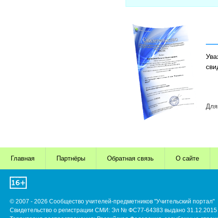
Ува
сви
Для
Главная
Партнёры
Обратная связь
О сайте
© 2007 - 2026 Сообщество учителей-предметников "Учительский портал"
Свидетельство о регистрации СМИ: Эл № ФС77-64383 выдано 31.12.2015 