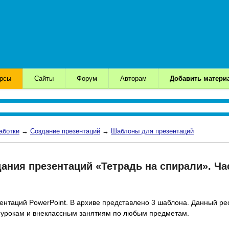
урсы
Сайты
Форум
Авторам
Добавить матери
аботки
→
Создание презентаций
→
Шаблоны для презентаций
ния презентаций «Тетрадь на спирали». Ча
нтаций PowerPoint. В архиве представлено 3 шаблона. Данный ре
к урокам и внеклассным занятиям по любым предметам.