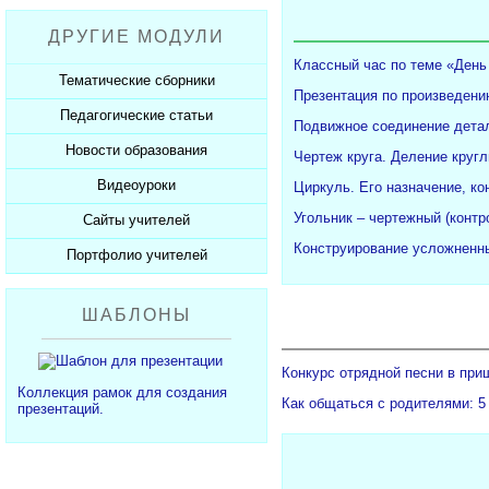
Рабочие программы
Пожарная безопасность
Презентации к Дню матери
Разработки учащихся
ДРУГИЕ МОДУЛИ
СанПиНы
Презентации к Новому году
Софт для учителя
Классный час по теме «День
Должностные обязанности
Презентации к 23 февраля
Тематические сборники
Презентация по произведени
Планы, справки, протоколы
Презентации к 8 марта
Педагогические статьи
Сборники презентаций
Подвижное соединение детал
Презентации к Дню Победы
Новости образования
Каталог статей
Чертеж круга. Деление кругл
350 лет Петру I
Добавить статью
Видеоуроки
Новости образования
Циркуль. Его назначение, ко
Угольник – чертежный (конт
Сайты учителей
Видеоуроки ЕГЭ и ОГЭ
Конструирование усложненны
Портфолио учителей
Каталог сайтов
Добавить сайт
Каталог портфолио
ШАБЛОНЫ
Добавить портфолио
Конкурс отрядной песни в при
Коллекция рамок для создания
Как общаться с родителями: 5
презентаций.