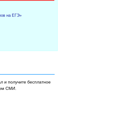
лов на ЕГЭ»
л и получите бесплатное
ном СМИ.