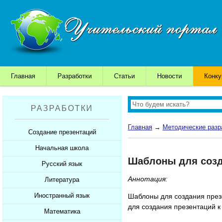
Главная
Разработки
Статьи
Новости
Конк
РАЗРАБОТКИ
Главная
→
Методические разр
Создание презентаций
Начальная школа
Шаблоны для презентаций
Шаблоны для созда
Советы начинающим
Русский язык
Уроки
Советы дедушки
Аннотация:
Презентации
Литература
Уроки
К презентации...
Мультимедийные тесты
Презентации
Иностранный язык
Уроки
Шаблоны для создания презе
для создания презентаций 
Печатные тесты
Мультимедийные тесты
Презентации
Математика
Уроки