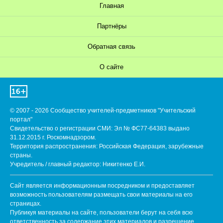
Главная
Партнёры
Обратная связь
О сайте
© 2007 - 2026 Сообщество учителей-предметников "Учительский
портал"
Свидетельство о регистрации СМИ: Эл № ФС77-64383 выдано
31.12.2015 г. Роскомнадзором.
Территория распространения: Российская Федерация, зарубежные
страны.
Учредитель / главный редактор: Никитенко Е.И.
Сайт является информационным посредником и предоставляет
возможность пользователям размещать свои материалы на его
страницах.
Публикуя материалы на сайте, пользователи берут на себя всю
ответственность за содержание этих материалов и разрешение