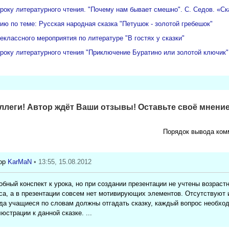
уроку литературного чтения. "Почему нам бывает смешно". С. Седов. «С
ию по теме: Русская народная сказка "Петушок - золотой гребешок"
еклассного мероприятия по литературе "В гостях у сказки"
уроку литературного чтения "Приключение Буратино или золотой ключик"
леги! Автор ждёт Ваши отзывы! Оставьте своё мнение
Порядок вывода ком
KarMaN
• 13:55, 15.08.2012
бный конспект к урока, но при создании презентации не учтены возраст
са, а в презентации совсем нет мотивирующих элементов. Отсутствуют
гда учащиеся по словам должны отгадать сказку, каждый вопрос необхо
юстрации к данной сказке. ...