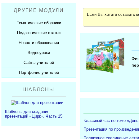
Рабочие программы
Пожарная безопасность
Презентации к Дню матери
Разработки учащихся
ДРУГИЕ МОДУЛИ
СанПиНы
Презентации к Новому году
Софт для учителя
Если Вы хотите оставить 
Должностные обязанности
Презентации к 23 февраля
Тематические сборники
Планы, справки, протоколы
Презентации к 8 марта
Педагогические статьи
Сборники презентаций
Презентации к Дню Победы
Новости образования
Каталог статей
350 лет Петру I
Добавить статью
Видеоуроки
Новости образования
Физ
Сайты учителей
Видеоуроки ЕГЭ и ОГЭ
пер
Портфолио учителей
Каталог сайтов
Добавить сайт
Каталог портфолио
ШАБЛОНЫ
Добавить портфолио
Шаблоны для создания
презентаций «Цирк». Часть 15
Классный час по теме «День
Презентация по произведени
Подвижное соединение детал