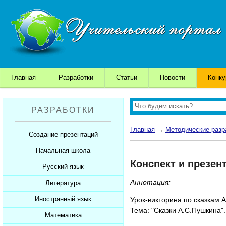
Главная
Разработки
Статьи
Новости
Конк
РАЗРАБОТКИ
Главная
→
Методические разр
Создание презентаций
Начальная школа
Шаблоны для презентаций
Конспект и презен
Советы начинающим
Русский язык
Уроки
Советы дедушки
Аннотация:
Презентации
Литература
Уроки
К презентации...
Мультимедийные тесты
Презентации
Иностранный язык
Уроки
Урок-викторина по сказкам А
Тема: "Сказки А.С.Пушкина".
Печатные тесты
Мультимедийные тесты
Презентации
Математика
Уроки