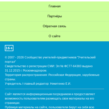
Главная
Партнёры
Обратная связь
О сайте
© 2007 - 2026 Сообщество учителей-предметников "Учительский
портал"
Свидетельство о регистрации СМИ: Эл № ФС77-64383 выдано
31.12.2015 г. Роскомнадзором.
Территория распространения: Российская Федерация, зарубежные
страны.
Учредитель / главный редактор: Никитенко Е.И.
Сайт является информационным посредником и предоставляет
возможность пользователям размещать свои материалы на его
страницах.
Публикуя материалы на сайте, пользователи берут на себя всю