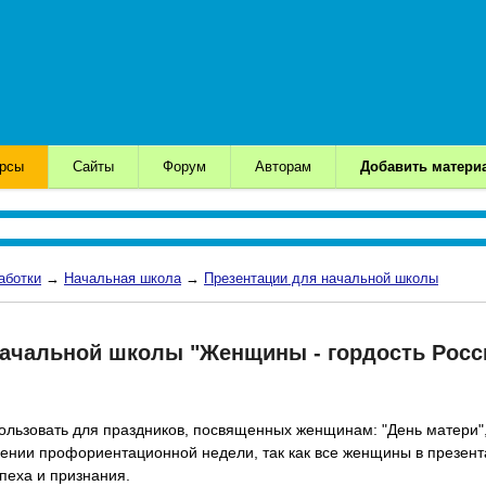
урсы
Сайты
Форум
Авторам
Добавить матери
аботки
→
Начальная школа
→
Презентации для начальной школы
начальной школы "Женщины - гордость Росс
льзовать для праздников, посвященных женщинам: "День матери",
ении профориентационной недели, так как все женщины в презент
пеха и признания.