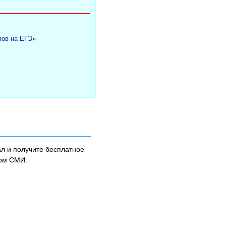
лов на ЕГЭ»
л и получите бесплатное
ном СМИ.