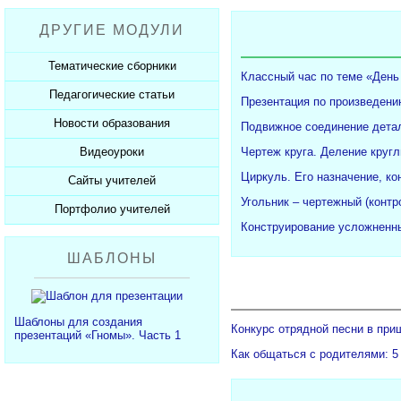
Рабочие программы
Пожарная безопасность
Презентации к Дню матери
Разработки учащихся
ДРУГИЕ МОДУЛИ
СанПиНы
Презентации к Новому году
Софт для учителя
Должностные обязанности
Презентации к 23 февраля
Тематические сборники
Классный час по теме «День
Планы, справки, протоколы
Презентации к 8 марта
Педагогические статьи
Сборники презентаций
Презентация по произведени
Презентации к Дню Победы
Новости образования
Каталог статей
Подвижное соединение детал
350 лет Петру I
Добавить статью
Видеоуроки
Чертеж круга. Деление кругл
Новости образования
Циркуль. Его назначение, ко
Сайты учителей
Видеоуроки ЕГЭ и ОГЭ
Угольник – чертежный (конт
Портфолио учителей
Каталог сайтов
Конструирование усложненны
Добавить сайт
Каталог портфолио
ШАБЛОНЫ
Добавить портфолио
Шаблоны для создания
Конкурс отрядной песни в при
презентаций «Гномы». Часть 1
Как общаться с родителями: 5