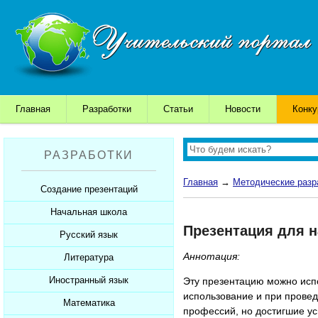
Главная
Разработки
Статьи
Новости
Конк
РАЗРАБОТКИ
Главная
→
Методические разр
Создание презентаций
Начальная школа
Шаблоны для презентаций
Презентация для 
Советы начинающим
Русский язык
Уроки
Советы дедушки
Аннотация:
Презентации
Литература
Уроки
К презентации...
Мультимедийные тесты
Презентации
Иностранный язык
Уроки
Эту презентацию можно испо
использование и при провед
Печатные тесты
Мультимедийные тесты
Презентации
Математика
Уроки
профессий, но достигшие ус