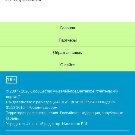
Главная
Партнёры
Обратная связь
О сайте
© 2007 - 2026 Сообщество учителей-предметников "Учительский
портал"
Свидетельство о регистрации СМИ: Эл № ФС77-64383 выдано
31.12.2015 г. Роскомнадзором.
Территория распространения: Российская Федерация, зарубежные
страны.
Учредитель / главный редактор: Никитенко Е.И.