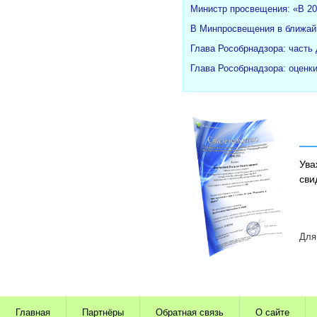
Министр просвещения: «В 20
В Минпросвещения в ближайш
Глава Рособрнадзора: часть
Глава Рособрнадзора: оценк
Ува
сви
Для
Главная
Партнёры
Обратная связь
О сайте