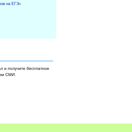
лов на ЕГЭ»
л и получите бесплатное
ном СМИ.