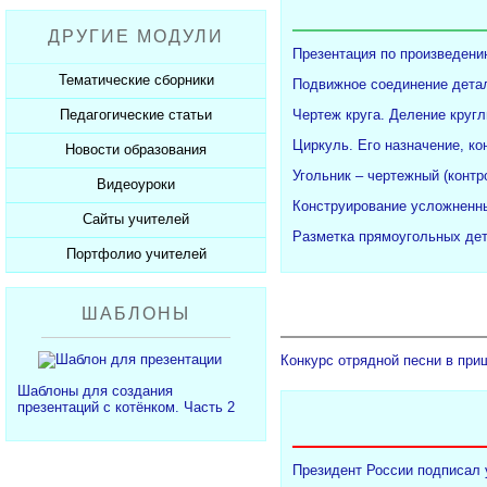
Рабочие программы
Пожарная безопасность
Презентации к Дню матери
Разработки учащихся
ДРУГИЕ МОДУЛИ
СанПиНы
Презентации к Новому году
Софт для учителя
Презентация по произведени
Должностные обязанности
Презентации к 23 февраля
Тематические сборники
Подвижное соединение детал
Планы, справки, протоколы
Презентации к 8 марта
Педагогические статьи
Чертеж круга. Деление кругл
Сборники презентаций
Презентации к Дню Победы
Циркуль. Его назначение, ко
Новости образования
Каталог статей
350 лет Петру I
Угольник – чертежный (конт
Добавить статью
Видеоуроки
Новости образования
Конструирование усложненны
Сайты учителей
Видеоуроки ЕГЭ и ОГЭ
Разметка прямоугольных дет
Портфолио учителей
Каталог сайтов
Добавить сайт
Каталог портфолио
ШАБЛОНЫ
Добавить портфолио
Конкурс отрядной песни в при
Шаблоны для создания
презентаций с котёнком. Часть 2
Президент России подписал 