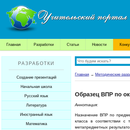
Главная
Разработки
Статьи
Новости
Конк
РАЗРАБОТКИ
Главная
→
Методические разр
Создание презентаций
Начальная школа
Шаблоны для презентаций
Образец ВПР по ок
Советы начинающим
Русский язык
Уроки
Советы дедушки
Аннотация:
Презентации
Литература
Уроки
К презентации...
Мультимедийные тесты
Презентации
Иностранный язык
Уроки
Назначение ВПР по предме
класса в соответствии с
Печатные тесты
Мультимедийные тесты
Презентации
Математика
Уроки
метапредметных результато