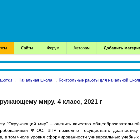
урсы
Сайты
Форум
Авторам
Добавить матери
аботки
→
Начальная школа
→
Контрольные работы для начальной школ
ружающему миру. 4 класс, 2021 г
ту "Окружающий мир" – оценить качество общеобразовательной
 требованиями ФГОС. ВПР позволяют осуществить диагностику
в, в том числе уровня сформированности универсальных учебных 