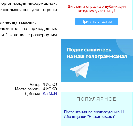
й организации информацией,
Диплом и справка о публикации
использованы для оценки
каждому участнику!
Принять участие
личеству заданий.
элементов на приведенных
) и 1 задание с развернутым
Автор: ФИОКО
Место работы: ФИОКО
Добавил:
KarMaN
ПОПУЛЯРНОЕ
Презентация по произведению Н.
Абрамцевой "Рыжая сказка"