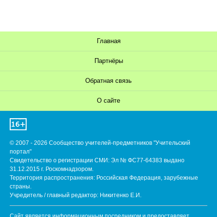
Главная
Партнёры
Обратная связь
О сайте
© 2007 - 2026 Сообщество учителей-предметников "Учительский
портал"
Свидетельство о регистрации СМИ: Эл № ФС77-64383 выдано
31.12.2015 г. Роскомнадзором.
Территория распространения: Российская Федерация, зарубежные
страны.
Учредитель / главный редактор: Никитенко Е.И.
Сайт является информационным посредником и предоставляет