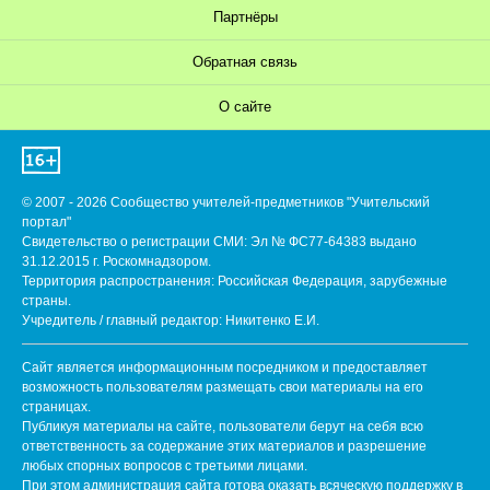
Партнёры
Обратная связь
О сайте
© 2007 - 2026 Сообщество учителей-предметников "Учительский
портал"
Свидетельство о регистрации СМИ: Эл № ФС77-64383 выдано
31.12.2015 г. Роскомнадзором.
Территория распространения: Российская Федерация, зарубежные
страны.
Учредитель / главный редактор: Никитенко Е.И.
Сайт является информационным посредником и предоставляет
возможность пользователям размещать свои материалы на его
страницах.
Публикуя материалы на сайте, пользователи берут на себя всю
ответственность за содержание этих материалов и разрешение
любых спорных вопросов с третьими лицами.
При этом администрация сайта готова оказать всяческую поддержку в