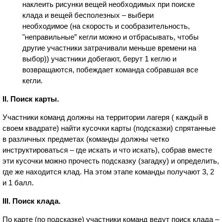
наклеить рисунки вещей необходимых при поиске
клада и вещей бесполезных – выбери
необходимое (на скорость и сообразительность,
"неправильные” кегли можно и отбрасывать, чтобы
другие участники затрачивали меньше времени на
выбор)) участники добегают, берут 1 кеглю и
возвращаются, побеждает команда собравшая все
кегли.
II. Поиск карты.
Участники команд должны на территории лагеря ( каждый в
своем квадрате) найти кусочки карты (подсказки) спрятанные
в различных предметах (команды должны четко
инструктироваться – где искать и что искать), собрав вместе
эти кусочки можно прочесть подсказку (загадку) и определить,
где же находится клад. На этом этапе команды получают 3, 2
и 1 балл.
III. Поиск клада.
По карте (по подсказке) участники команд ведут поиск клада –