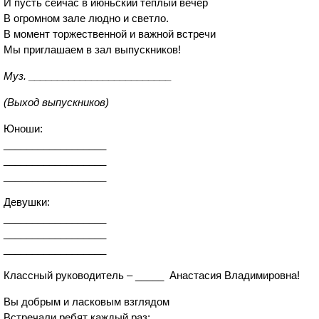
И пусть сейчас в июньский теплый вечер
В огромном зале людно и светло.
В момент торжественной и важной встречи
Мы приглашаем в зал выпускников!
Муз. _________________________
(Выход выпускников)
Юноши:
__________________
__________________
__________________
Девушки:
__________________
__________________
__________________
Классный руководитель – _____ Анастасия Владимировна!
Вы добрым и ласковым взглядом
Встречали ребят каждый раз;