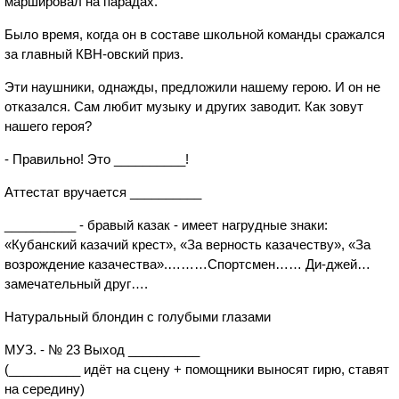
маршировал на парадах.
Было время, когда он в составе школьной команды сражался
за главный КВН-овский приз.
Эти наушники, однажды, предложили нашему герою. И он не
отказался. Сам любит музыку и других заводит. Как зовут
нашего героя?
- Правильно! Это __________!
Аттестат вручается __________
__________ - бравый казак - имеет нагрудные знаки:
«Кубанский казачий крест», «За верность казачеству», «За
возрождение казачества».………Спортсмен…… Ди-джей…
замечательный друг….
Натуральный блондин с голубыми глазами
МУЗ. - № 23 Выход __________
(__________ идёт на сцену + помощники выносят гирю, ставят
на середину)