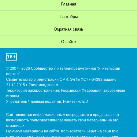
Главная
Партнёры
Обратная связь
О сайте
© 2007 - 2026 Сообщество учителей-предметников "Учительский
портал"
Свидетельство о регистрации СМИ: Эл № ФС77-64383 выдано
31.12.2015 г. Роскомнадзором.
Территория распространения: Российская Федерация, зарубежные
страны.
Учредитель / главный редактор: Никитенко Е.И.
Сайт является информационным посредником и предоставляет
возможность пользователям размещать свои материалы на его
страницах.
Публикуя материалы на сайте, пользователи берут на себя всю
ответственность за содержание этих материалов и разрешение