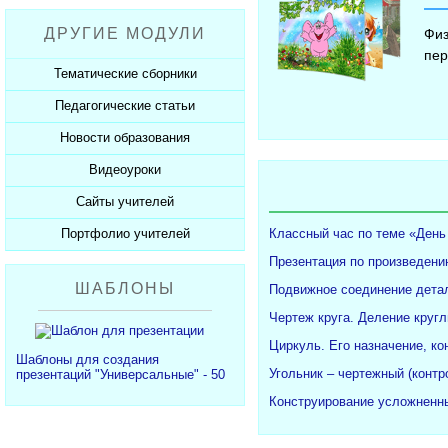
Рабочие программы
Пожарная безопасность
Презентации к Дню матери
Разработки учащихся
ДРУГИЕ МОДУЛИ
Физ
СанПиНы
Презентации к Новому году
Софт для учителя
пер
Должностные обязанности
Презентации к 23 февраля
Тематические сборники
Планы, справки, протоколы
Презентации к 8 марта
Педагогические статьи
Сборники презентаций
Презентации к Дню Победы
Новости образования
Каталог статей
350 лет Петру I
Добавить статью
Видеоуроки
Новости образования
Сайты учителей
Видеоуроки ЕГЭ и ОГЭ
Классный час по теме «День
Портфолио учителей
Каталог сайтов
Презентация по произведени
Добавить сайт
Каталог портфолио
ШАБЛОНЫ
Подвижное соединение детал
Добавить портфолио
Чертеж круга. Деление кругл
Циркуль. Его назначение, ко
Шаблоны для создания
Угольник – чертежный (конт
презентаций "Универсальные" - 50
Конструирование усложненны