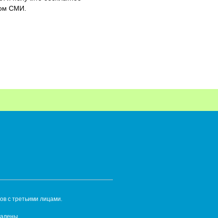
ном СМИ.
ов с третьими лицами.
далены.