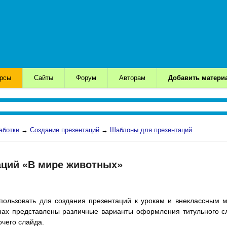
урсы
Сайты
Форум
Авторам
Добавить матери
аботки
→
Создание презентаций
→
Шаблоны для презентаций
ций «В мире животных»
ользовать для создания презентаций к урокам и внеклассным 
ах представлены различные варианты оформления титульного с
чего слайда.