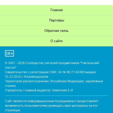
Главная
Партнёры
Обратная связь
О сайте
© 2007 - 2026 Сообщество учителей-предметников "Учительский
портал"
Свидетельство о регистрации СМИ: Эл № ФС77-64383 выдано
31.12.2015 г. Роскомнадзором.
Территория распространения: Российская Федерация, зарубежные
страны.
Учредитель / главный редактор: Никитенко Е.И.
Сайт является информационным посредником и предоставляет
возможность пользователям размещать свои материалы на его
страницах.