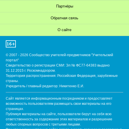
Партнёры
Обратная связь
О сайте
© 2007 - 2026 Сообщество учителей-предметников "Учительский
портал"
Свидетельство о регистрации СМИ: Эл № ФС77-64383 выдано
31.12.2015 г. Роскомнадзором.
Территория распространения: Российская Федерация, зарубежные
страны.
Учредитель / главный редактор: Никитенко Е.И.
Сайт является информационным посредником и предоставляет
возможность пользователям размещать свои материалы на его
страницах.
Публикуя материалы на сайте, пользователи берут на себя всю
ответственность за содержание этих материалов и разрешение
любых спорных вопросов с третьими лицами.