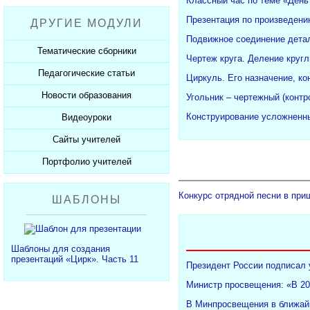
Классный час по теме «День
Рабочие программы
Пожарная безопасность
Презентации к Дню матери
Разработки учащихся
Презентация по произведени
ДРУГИЕ МОДУЛИ
СанПиНы
Презентации к Новому году
Софт для учителя
Подвижное соединение детал
Должностные обязанности
Презентации к 23 февраля
Тематические сборники
Чертеж круга. Деление кругл
Планы, справки, протоколы
Презентации к 8 марта
Педагогические статьи
Сборники презентаций
Циркуль. Его назначение, ко
Презентации к Дню Победы
Новости образования
Каталог статей
Угольник – чертежный (конт
350 лет Петру I
Добавить статью
Конструирование усложненны
Видеоуроки
Новости образования
Сайты учителей
Видеоуроки ЕГЭ и ОГЭ
Портфолио учителей
Каталог сайтов
Добавить сайт
Каталог портфолио
Конкурс отрядной песни в при
ШАБЛОНЫ
Добавить портфолио
Шаблоны для создания
презентаций «Цирк». Часть 11
Президент России подписал 
Министр просвещения: «В 20
В Минпросвещения в ближайш