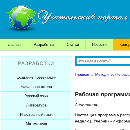
Главная
Разработки
Статьи
Новости
Конк
РАЗРАБОТКИ
Главная
→
Методические разр
Создание презентаций
Начальная школа
Шаблоны для презентаций
Рабочая программа
Советы начинающим
Русский язык
Уроки
Советы дедушки
Аннотация:
Презентации
Литература
Уроки
К презентации...
Мультимедийные тесты
Презентации
Иностранный язык
Уроки
Настоящая программа рассчи
неделю). Учебник «Информат
Печатные тесты
Мультимедийные тесты
Презентации
Математика
Уроки