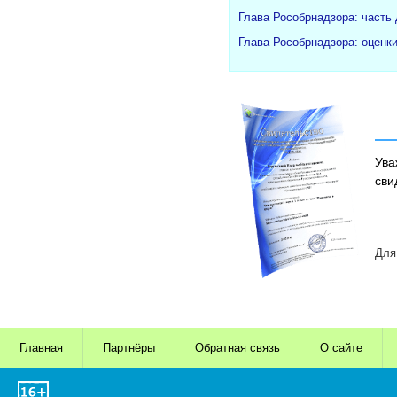
Глава Рособрнадзора: часть
Глава Рособрнадзора: оценк
Ува
сви
Для
Главная
Партнёры
Обратная связь
О сайте