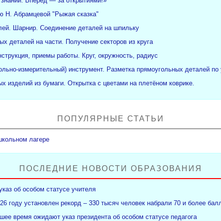
 знаний. Вперёд — за открытиями!»
ю Н. Абрамцевой "Рыжая сказка"
ей. Шарнир. Соединение деталей на шпильку
ых деталей на части. Получение секторов из круга
нструкция, приемы работы. Круг, окружность, радиус
рольно-измерительный) инструмент. Разметка прямоугольных деталей по 
х изделий из бумаги. Открытка с цветами на плетёном коврике.
ПОПУЛЯРНЫЕ СТАТЬИ
школьном лагере
ПОСЛЕДНИЕ НОВОСТИ ОБРАЗОВАНИЯ
указ об особом статусе учителя
26 году установлен рекорд – 330 тысяч человек набрали 70 и более бал
ее время ожидают указ президента об особом статусе педагога