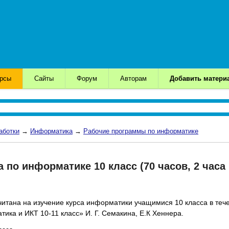
урсы
Сайты
Форум
Авторам
Добавить матери
аботки
→
Информатика
→
Рабочие программы по информатике
 по информатике 10 класс (70 часов, 2 часа
тана на изучение курса информатики учащимися 10 класса в течен
ика и ИКТ 10-11 класс» И. Г. Семакина, Е.К Хеннера.