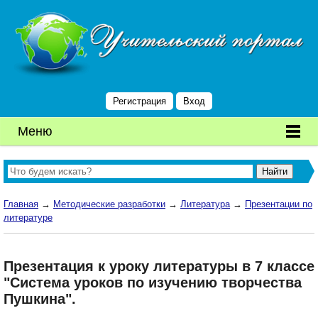
Регистрация
Вход
Меню
Главная
→
Методические разработки
→
Литература
→
Презентации по
литературе
Презентация к уроку литературы в 7 классе
"Система уроков по изучению творчества
Пушкина".