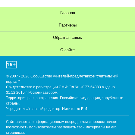
Главная
Партнёры
Обратная связь
О сайте
© 2007 - 2026 Сообщество учителей-предметников "Учительский
портал"
Свидетельство о регистрации СМИ: Эл № ФС77-64383 выдано
31.12.2015 г. Роскомнадзором.
Территория распространения: Российская Федерация, зарубежные
страны.
Учредитель / главный редактор: Никитенко Е.И.
Сайт является информационным посредником и предоставляет
возможность пользователям размещать свои материалы на его
страницах.