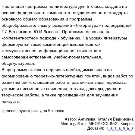
Настоящая программа по литературе для 5 класса создана на
основе федерального компонента государственного стандарта
основного общего образования и программы
общеобразовательных учреждений «Литература» под редакцией
Г.И.Беленького, Ю.И.Лыссого. Программа основана на
компетентностном подходе к обучению. На уроках литературы
формируются такие компетенции школьников как
коммуникативная, информационная, личностного
самосовершенствования, учебно-познавательная,
общекультурная.
В программу включен перечень необходимых видов по
формированию теоретико-литературных понятий, видов работ по
развитию речи: словарная работа, различные виды пересказа,
устные и письменные сочинения, отзывы, доклады, диалоги,
творческие работы, а также произведения для заучивания
наизусть.
Целевая аудитория: для 5 класса
Автор: Антипова Наталья Вадимовна
Место работы: МБОУ ООШ№2 г.Ковров
Добавил:
Н_а_т_а_л_ь_я