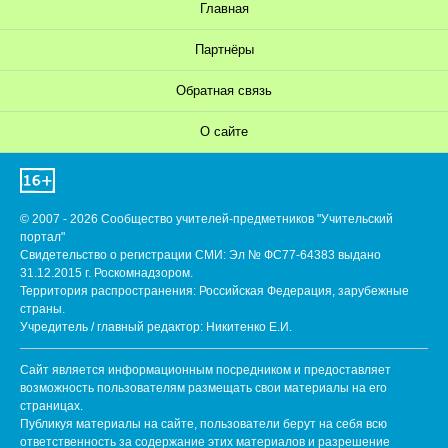
Главная
Партнёры
Обратная связь
О сайте
© 2007 - 2026 Сообщество учителей-предметников "Учительский
портал"
Свидетельство о регистрации СМИ: Эл № ФС77-64383 выдано
31.12.2015 г. Роскомнадзором.
Территория распространения: Российская Федерация, зарубежные
страны.
Учредитель / главный редактор: Никитенко Е.И.
Сайт является информационным посредником и предоставляет
возможность пользователям размещать свои материалы на его
страницах.
Публикуя материалы на сайте, пользователи берут на себя всю
ответственность за содержание этих материалов и разрешение