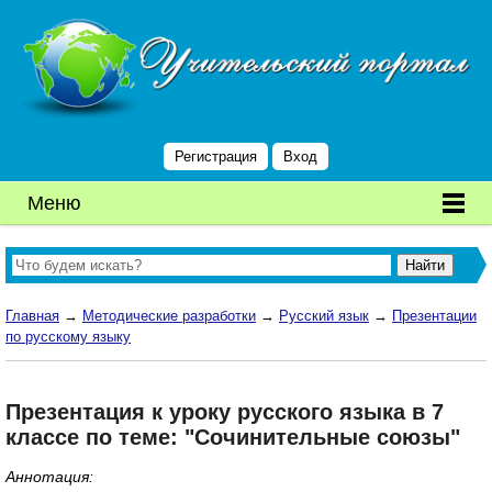
Регистрация
Вход
Меню
Главная
→
Методические разработки
→
Русский язык
→
Презентации
по русскому языку
Презентация к уроку русского языка в 7
классе по теме: "Сочинительные союзы"
Аннотация: