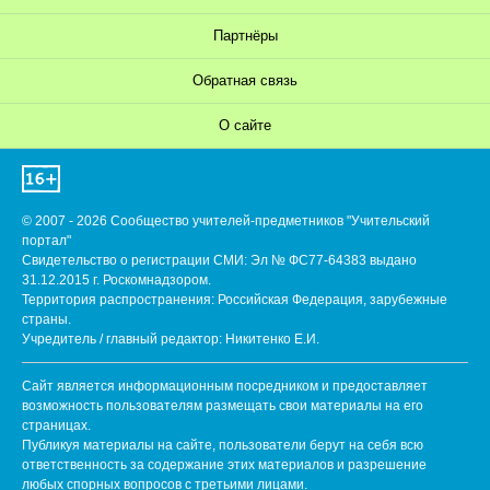
Партнёры
Обратная связь
О сайте
© 2007 - 2026 Сообщество учителей-предметников "Учительский
портал"
Свидетельство о регистрации СМИ: Эл № ФС77-64383 выдано
31.12.2015 г. Роскомнадзором.
Территория распространения: Российская Федерация, зарубежные
страны.
Учредитель / главный редактор: Никитенко Е.И.
Сайт является информационным посредником и предоставляет
возможность пользователям размещать свои материалы на его
страницах.
Публикуя материалы на сайте, пользователи берут на себя всю
ответственность за содержание этих материалов и разрешение
любых спорных вопросов с третьими лицами.