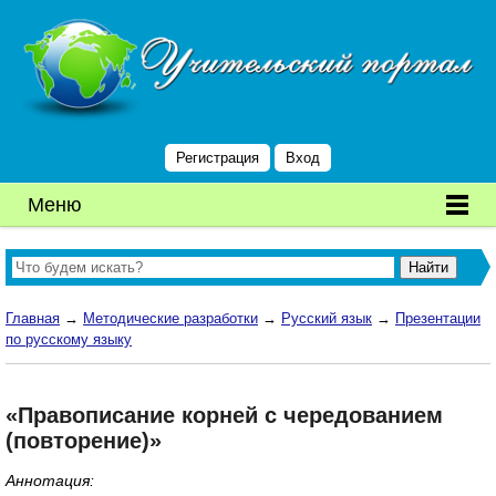
Регистрация
Вход
Меню
Главная
→
Методические разработки
→
Русский язык
→
Презентации
по русскому языку
«Правописание корней с чередованием
(повторение)»
Аннотация: