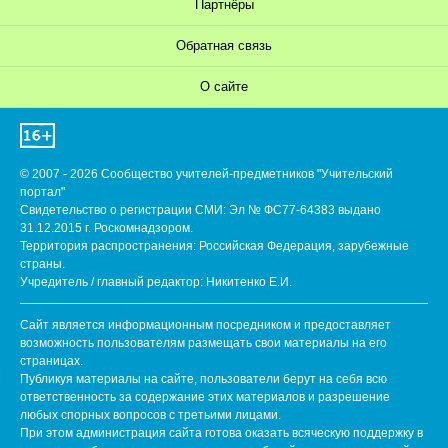
Партнёры
Обратная связь
О сайте
© 2007 - 2026 Сообщество учителей-предметников "Учительский
портал"
Свидетельство о регистрации СМИ: Эл № ФС77-64383 выдано
31.12.2015 г. Роскомнадзором.
Территория распространения: Российская Федерация, зарубежные
страны.
Учредитель / главный редактор: Никитенко Е.И.
Сайт является информационным посредником и предоставляет
возможность пользователям размещать свои материалы на его
страницах.
Публикуя материалы на сайте, пользователи берут на себя всю
ответственность за содержание этих материалов и разрешение
любых спорных вопросов с третьими лицами.
При этом администрация сайта готова оказать всяческую поддержку в