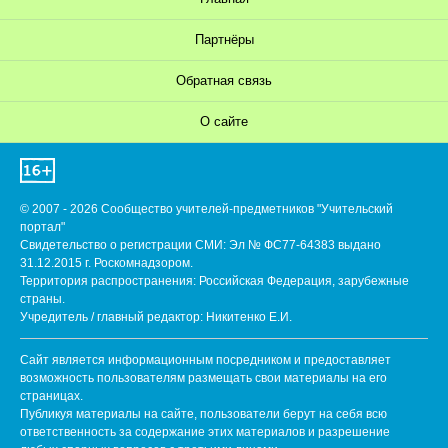
Партнёры
Обратная связь
О сайте
© 2007 - 2026 Сообщество учителей-предметников "Учительский
портал"
Свидетельство о регистрации СМИ: Эл № ФС77-64383 выдано
31.12.2015 г. Роскомнадзором.
Территория распространения: Российская Федерация, зарубежные
страны.
Учредитель / главный редактор: Никитенко Е.И.
Сайт является информационным посредником и предоставляет
возможность пользователям размещать свои материалы на его
страницах.
Публикуя материалы на сайте, пользователи берут на себя всю
ответственность за содержание этих материалов и разрешение