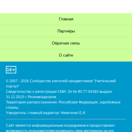
Главная
Партнёры
Обратная связь
О сайте
© 2007 - 2026 Сообщество учителей-предметников "Учительский
портал"
Свидетельство о регистрации СМИ: Эл № ФС77-64383 выдано
31.12.2015 г. Роскомнадзором.
Территория распространения: Российская Федерация, зарубежные
страны.
Учредитель / главный редактор: Никитенко Е.И.
Сайт является информационным посредником и предоставляет
возможность пользователям размещать свои материалы на его