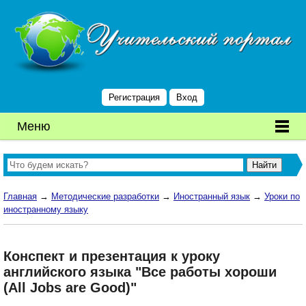
Регистрация
Вход
Меню
Главная
→
Методические разработки
→
Иностранный язык
→
Уроки по
иностранному языку
Конспект и презентация к уроку
английского языка "Все работы хороши
(All Jobs are Good)"