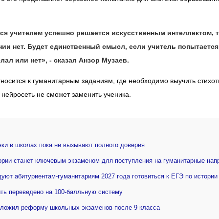
тся учителем успешно решается искусственным интеллектом, т
нии нет. Будет единственный смысл, если учитель попытается
лал или нет», - сказал Анзор Музаев.
относится к гуманитарным заданиям, где необходимо выучить стихо
ях нейросеть не сможет заменить ученика.
нки в школах пока не вызывают полного доверия
ории станет ключевым экзаменом для поступления на гуманитарные нап
уют абитуриентам-гуманитариям 2027 года готовиться к ЕГЭ по истории
ть переведено на 100-балльную систему
дложил реформу школьных экзаменов после 9 класса