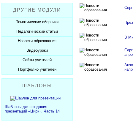
Рабочие программы
Пожарная безопасность
Презентации к Дню матери
Разработки учащихся
Серг
ДРУГИЕ МОДУЛИ
СанПиНы
Презентации к Новому году
Софт для учителя
Должностные обязанности
Презентации к 23 февраля
Тематические сборники
През
Планы, справки, протоколы
Презентации к 8 марта
Педагогические статьи
Сборники презентаций
В Ми
Презентации к Дню Победы
Новости образования
Каталог статей
350 лет Петру I
Добавить статью
Серг
Видеоуроки
Новости образования
апро
Сайты учителей
Видеоуроки ЕГЭ и ОГЭ
Анзо
Портфолио учителей
напр
Каталог сайтов
Добавить сайт
Каталог портфолио
ШАБЛОНЫ
Добавить портфолио
Шаблоны для создания
презентаций «Цирк». Часть 14