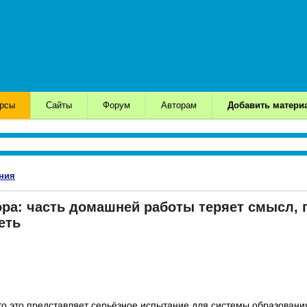
урсы
Сайты
Форум
Авторам
Добавить матери
ния
ра: часть домашней работы теряет смысл, 
еть
то это представляет серьёзное испытание для системы образования