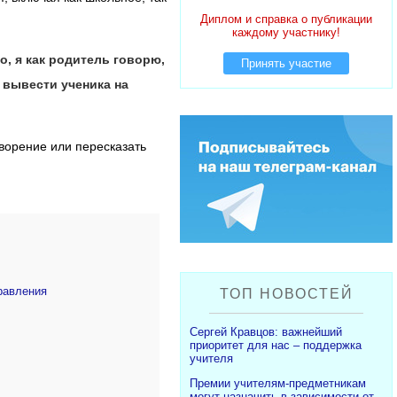
Диплом и справка о публикации
каждому участнику!
о, я как родитель говорю,
Принять участие
 вывести ученика на
творение или пересказать
равления
ТОП НОВОСТЕЙ
Сергей Кравцов: важнейший
приоритет для нас – поддержка
учителя
Премии учителям-предметникам
могут назначить в зависимости от