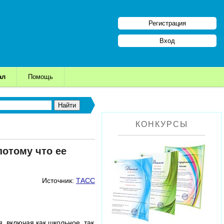
Регистрация
Вход
ал
Помощь
КОНКУРСЫ
потому что ее
Источник:
ТАСС
, включая как школьное, так