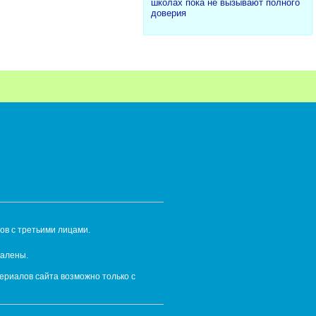
школах пока не вызывают полного
доверия
ов с третьими лицами.
далены.
ериалов сайта возможно только с