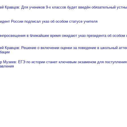
ей Кравцов: Для учеников 9-х классов будет введён обязательный устны
идент России подписал указ об особом статусе учителя
нпросвещения в ближайшее время ожидают указ президента об особом с
ей Кравцов: Решение о включении оценки за поведение в школьный аттес
бации
р Музеев: ЕГЭ по истории станет ключевым экзаменом для поступления
авления