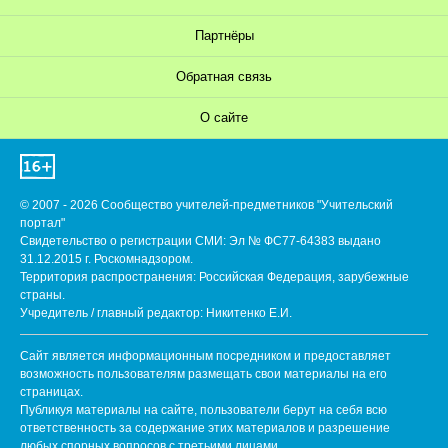
Партнёры
Обратная связь
О сайте
© 2007 - 2026 Сообщество учителей-предметников "Учительский
портал"
Свидетельство о регистрации СМИ: Эл № ФС77-64383 выдано
31.12.2015 г. Роскомнадзором.
Территория распространения: Российская Федерация, зарубежные
страны.
Учредитель / главный редактор: Никитенко Е.И.
Сайт является информационным посредником и предоставляет
возможность пользователям размещать свои материалы на его
страницах.
Публикуя материалы на сайте, пользователи берут на себя всю
ответственность за содержание этих материалов и разрешение
любых спорных вопросов с третьими лицами.