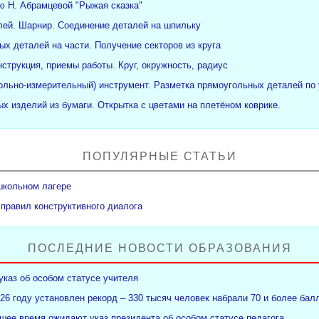
ю Н. Абрамцевой "Рыжая сказка"
ей. Шарнир. Соединение деталей на шпильку
ых деталей на части. Получение секторов из круга
нструкция, приемы работы. Круг, окружность, радиус
рольно-измерительный) инструмент. Разметка прямоугольных деталей по 
х изделий из бумаги. Открытка с цветами на плетёном коврике.
ПОПУЛЯРНЫЕ СТАТЬИ
школьном лагере
 правил конструктивного диалога
ПОСЛЕДНИЕ НОВОСТИ ОБРАЗОВАНИЯ
указ об особом статусе учителя
26 году установлен рекорд – 330 тысяч человек набрали 70 и более бал
ее время ожидают указ президента об особом статусе педагога