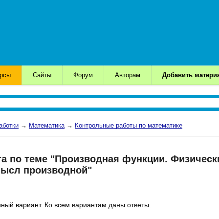
урсы
Сайты
Форум
Авторам
Добавить матери
аботки
→
Математика
→
Контрольные работы по математике
а по теме "Производная функции. Физическ
мысл производной"
ный вариант. Ко всем вариантам даны ответы.