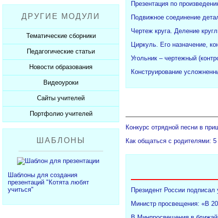
Рабочие программы
Пожарная безопасность
Презентации к Дню матери
Презентация по произведени
Разработки учащихся
ДРУГИЕ МОДУЛИ
СанПиНы
Подвижное соединение детал
Презентации к Новому году
Софт для учителя
Чертеж круга. Деление кругл
Должностные обязанности
Презентации к 23 февраля
Тематические сборники
Циркуль. Его назначение, ко
Планы, справки, протоколы
Презентации к 8 марта
Педагогические статьи
Сборники презентаций
Угольник – чертежный (конт
Презентации к Дню Победы
Новости образования
Каталог статей
Конструирование усложненны
350 лет Петру I
Добавить статью
Видеоуроки
Новости образования
Сайты учителей
Видеоуроки ЕГЭ и ОГЭ
Портфолио учителей
Каталог сайтов
Конкурс отрядной песни в при
Добавить сайт
Каталог портфолио
ШАБЛОНЫ
Как общаться с родителями: 5
Добавить портфолио
Шаблоны для создания
презентаций "Котята любят
учиться"
Президент России подписал 
Министр просвещения: «В 20
В Минпросвещения в ближайш