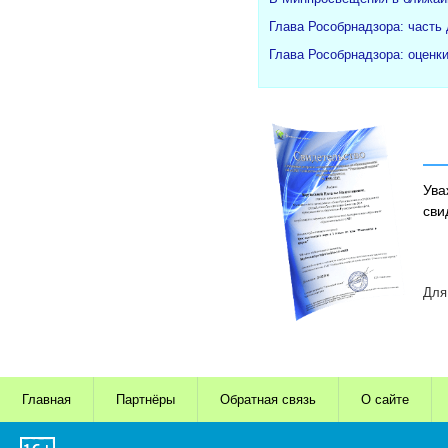
Глава Рособрнадзора: часть
Глава Рособрнадзора: оценк
Ува
сви
Для
Главная
Партнёры
Обратная связь
О сайте