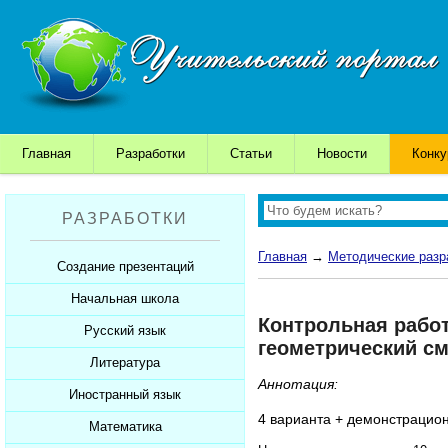
Главная
Разработки
Статьи
Новости
Конк
РАЗРАБОТКИ
Главная
→
Методические разр
Создание презентаций
Начальная школа
Шаблоны для презентаций
Контрольная работ
Советы начинающим
Русский язык
Уроки
геометрический с
Советы дедушки
Презентации
Литература
Уроки
Аннотация:
К презентации...
Мультимедийные тесты
Презентации
Иностранный язык
Уроки
4 варианта + демонстрацион
Печатные тесты
Мультимедийные тесты
Презентации
Математика
Уроки