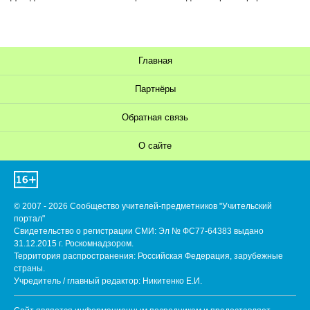
Главная
Партнёры
Обратная связь
О сайте
© 2007 - 2026 Сообщество учителей-предметников "Учительский
портал"
Свидетельство о регистрации СМИ: Эл № ФС77-64383 выдано
31.12.2015 г. Роскомнадзором.
Территория распространения: Российская Федерация, зарубежные
страны.
Учредитель / главный редактор: Никитенко Е.И.