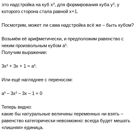
это надстройка на куб x³, для формирования куба y³, у
которого сторона стала равной х+1.
Посмотрим, может ли сама надстройка всё же – быть кубом?
Возьмём её арифметически, и предположим равенство с
неким произвольным кубом а³.
Получим выражение:
3x² + 3x + 1 = а³.
Или ещё нагляднее с переносом:
а³ – 3x² – 3x – 1 = 0
Теперь видно:
какие бы натуральные величины переменных ни взять –
равенство категорически невозможно: всегда будет мешать
«лишняя» единица.