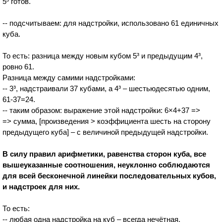
5³ готов.
-- подсчитываем: для надстройки, использовано 61 единичных
куба.
То есть: разница между новым кубом 5³ и предыдущим 4³,
ровно 61.
Разница между самими надстройками:
-- 3³, надстраивали 37 кубами, а 4³ – шестьюдесятью одним,
61-37=24.
-- таким образом: выражение этой надстройки: 6×4+37 =>
=> сумма, [произведения > коэффициента шесть на сторону
предыдущего куба] – с величиной предыдущей надстройки.
В силу правил арифметики, равенства сторон куба, все
вышеуказанные соотношения, неуклонно соблюдаются
для всей бесконечной линейки последовательных кубов,
и надстроек для них.
То есть:
-- любая одна надстройка на куб – всегда нечётная.