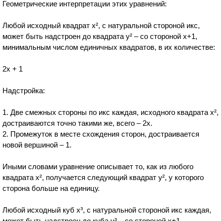
Геометрические интерпретации этих уравнений:
Любой исходный квадрат x², с натуральной стороной икс,
может быть надстроен до квадрата y² – со стороной х+1,
минимальным числом единичных квадратов, в их количестве:
2x + 1
Надстройка:
1. Две смежных стороны по икс каждая, исходного квадрата х²,
достраиваются точно такими же, всего – 2х.
2. Промежуток в месте схождения сторон, достраивается
новой вершиной – 1.
Иными словами уравнение описывает то, как из любого
квадрата х², получается следующий квадрат у², у которого
сторона больше на единицу.
Любой исходный куб x³, с натуральной стороной икс каждая,
может быть надстроен до куба y³ – со стороной х+1,