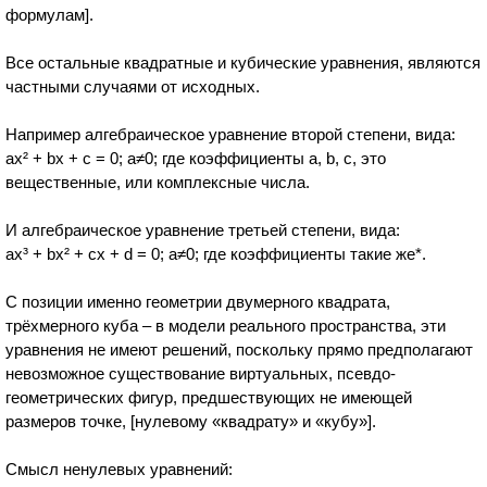
формулам].
Все остальные квадратные и кубические уравнения, являются
частными случаями от исходных.
Например алгебраическое уравнение второй степени, вида:
аx² + bx + c = 0; a≠0; где коэффициенты a, b, c, это
вещественные, или комплексные числа.
И алгебраическое уравнение третьей степени, вида:
ax³ + bx² + cx + d = 0; a≠0; где коэффициенты такие же*.
С позиции именно геометрии двумерного квадрата,
трёхмерного куба – в модели реального пространства, эти
уравнения не имеют решений, поскольку прямо предполагают
невозможное существование виртуальных, псевдо-
геометрических фигур, предшествующих не имеющей
размеров точке, [нулевому «квадрату» и «кубу»].
Смысл ненулевых уравнений: