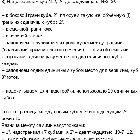
3) Надстраиваем куб №2, 2³, до следующего, №3: 3³:
-- к боковой грани куба, 2², плюсуем такую же, объёмную (!)
грань из единичных кубов 2².
-- к смежной грани тоже.
-- к верхней так же.
-- заполняем получившиеся промежутки между гранями –
('впадинами' прямоугольного сечения) – тремя объёмными
'сторонами', длиной разумеется по два единичных куба
каждая.
-- заполняем одним единичным кубом место для вершины, куб
3³ готов.
-- подсчитываем: для надстройки, использовано 19 единичных
кубов.
То есть: разница между новым кубом 3³ и предыдущим 2³,
ровно 19.
Разница между самими надстройками:
-- 1³, надстраивали 7 кубами, а 2³ – девятнадцатью, 19-7=12.
-- таким образом: арифметическое выражение этой