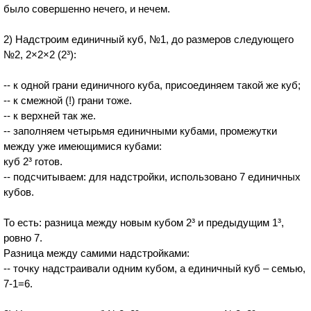
было совершенно нечего, и нечем.
2) Надстроим единичный куб, №1, до размеров следующего
№2, 2×2×2 (2³):
-- к одной грани единичного куба, присоединяем такой же куб;
-- к смежной (!) грани тоже.
-- к верхней так же.
-- заполняем четырьмя единичными кубами, промежутки
между уже имеющимися кубами:
куб 2³ готов.
-- подсчитываем: для надстройки, использовано 7 единичных
кубов.
То есть: разница между новым кубом 2³ и предыдущим 1³,
ровно 7.
Разница между самими надстройками:
-- точку надстраивали одним кубом, а единичный куб – семью,
7-1=6.