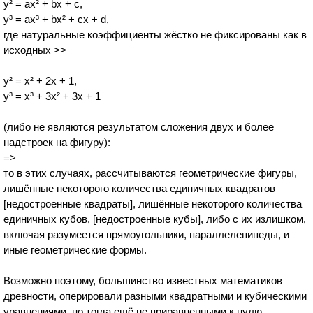
y² = аx² + bx + c,
y³ = ax³ + bx² + cx + d,
где натуральные коэффициенты жёстко не фиксированы как в
исходных >>
у² = х² + 2х + 1,
y³ = x³ + 3x² + 3x + 1
(либо не являются результатом сложения двух и более
надстроек на фигуру):
=>
то в этих случаях, рассчитываются геометрические фигуры,
лишённые некоторого количества единичных квадратов
[недостроенные квадраты], лишённые некоторого количества
единичных кубов, [недостроенные кубы], либо с их излишком,
включая разумеется прямоугольники, параллелепипеды, и
иные геометрические формы.
Возможно поэтому, большинство известных математиков
древности, оперировали разными квадратными и кубическими
уравнениями, но тогда ещё не приравненными к нулю.