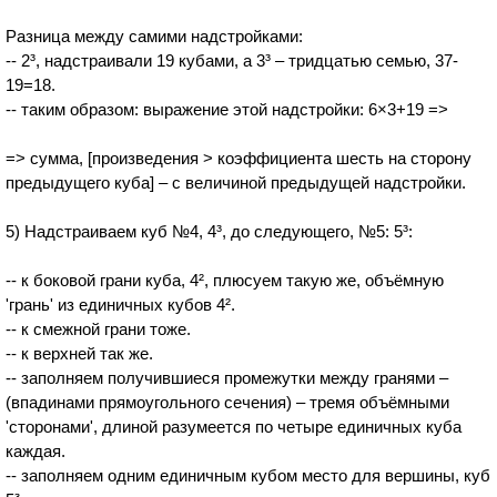
Разница между самими надстройками:
-- 2³, надстраивали 19 кубами, а 3³ – тридцатью семью, 37-
19=18.
-- таким образом: выражение этой надстройки: 6×3+19 =>
=> сумма, [произведения > коэффициента шесть на сторону
предыдущего куба] – с величиной предыдущей надстройки.
5) Надстраиваем куб №4, 4³, до следующего, №5: 5³:
-- к боковой грани куба, 4², плюсуем такую же, объёмную
'грань' из единичных кубов 4².
-- к смежной грани тоже.
-- к верхней так же.
-- заполняем получившиеся промежутки между гранями –
(впадинами прямоугольного сечения) – тремя объёмными
'сторонами', длиной разумеется по четыре единичных куба
каждая.
-- заполняем одним единичным кубом место для вершины, куб