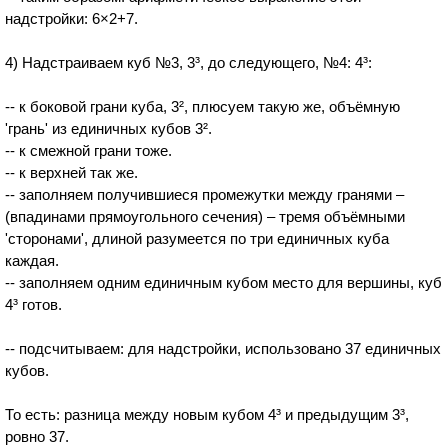
надстройки: 6×2+7.
4) Надстраиваем куб №3, 3³, до следующего, №4: 4³:
-- к боковой грани куба, 3², плюсуем такую же, объёмную
'грань' из единичных кубов 3².
-- к смежной грани тоже.
-- к верхней так же.
-- заполняем получившиеся промежутки между гранями –
(впадинами прямоугольного сечения) – тремя объёмными
'сторонами', длиной разумеется по три единичных куба
каждая.
-- заполняем одним единичным кубом место для вершины, куб
4³ готов.
-- подсчитываем: для надстройки, использовано 37 единичных
кубов.
То есть: разница между новым кубом 4³ и предыдущим 3³,
ровно 37.