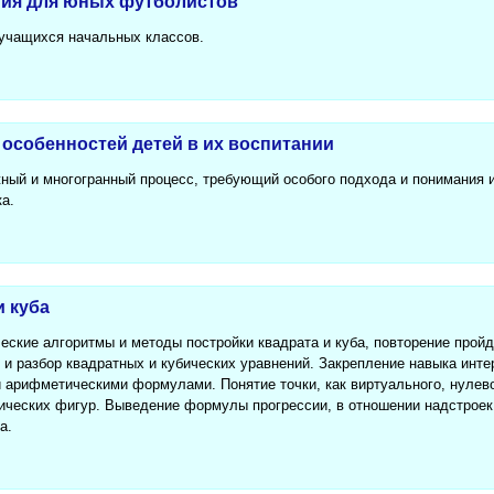
ия для юных футболистов
учащихся начальных классов.
особенностей детей в их воспитании
жный и многогранный процесс, требующий особого подхода и понимания
а.
и куба
еские алгоритмы и методы постройки квадрата и куба, повторение прой
з и разбор квадратных и кубических уравнений. Закрепление навыка инт
 арифметическими формулами. Понятие точки, как виртуального, нулево
ических фигур. Выведение формулы прогрессии, в отношении надстроек
а.