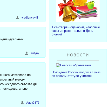
vladlenvavilin
1 сентября - сценарии, классные
часы и презентации на День
Знаний
 индивидуальных
antyraj
НОВОСТИ
Президент России подписал указ
денного материала по
об особом статусе учителя
ерпретаций между
го исходного объекта дя
, последовательно
Алек9876