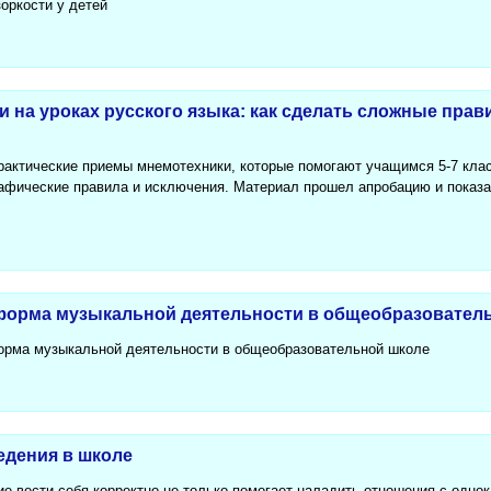
оркости у детей
на уроках русского языка: как сделать сложные прав
рактические приемы мнемотехники, которые помогают учащимся 5-7 клас
афические правила и исключения. Материал прошел апробацию и показ
форма музыкальной деятельности в общеобразовател
орма музыкальной деятельности в общеобразовательной школе
дения в школе
ие вести себя корректно не только помогает наладить отношения с одно