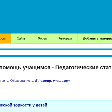
урсы
Сайты
Форум
Авторам
Добавить матери
помощь учащимся - Педагогические ста
тьи
→
Образование
→
В помощь учащимся
еской зоркости у детей