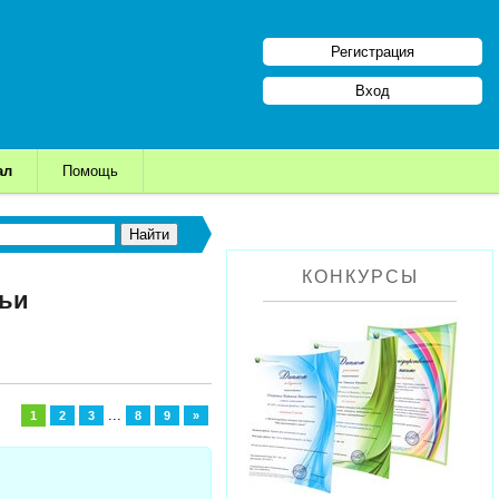
Регистрация
Вход
ал
Помощь
КОНКУРСЫ
тьи
...
1
2
3
8
9
»