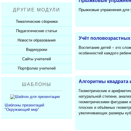
Прыжковые упражнен
Рабочие программы
Пожарная безопасность
Презентации к Дню матери
Разработки учащихся
ДРУГИЕ МОДУЛИ
Прыжковые упражнения для 
СанПиНы
Презентации к Новому году
Софт для учителя
Должностные обязанности
Презентации к 23 февраля
Тематические сборники
Планы, справки, протоколы
Презентации к 8 марта
Педагогические статьи
Сборники презентаций
Презентации к Дню Победы
Учёт половозрастных 
Новости образования
Каталог статей
350 лет Петру I
Воспитание детей – это сло
Добавить статью
Видеоуроки
Новости образования
особенностей каждого ребенк
Сайты учителей
Видеоуроки ЕГЭ и ОГЭ
Портфолио учителей
Каталог сайтов
Добавить сайт
Каталог портфолио
Алгоритмы квадрата 
ШАБЛОНЫ
Добавить портфолио
Геометрические и арифметич
натуральной степени, анали
геометрическими фигурами и
Шаблоны презентаций
плоских и объёмных геометр
"Окружающий мир"
увеличивающих размеры куб