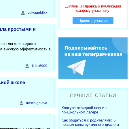
Диплом и справка о публикации
каждому участнику!
yulvagoldixx
Принять участие
ила простыми и
сов легко и надолго
ал высокую эффективность в
filfac6909
ьной школе
ЛУЧШИЕ СТАТЬИ
iraschigoleva
Конкурс отрядной песни в
пришкольном лагере
Как общаться с родителями: 5
правил конструктивного диалога
классниками и учителями, но