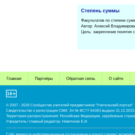
Степень суммы
Факультатив по степени сум
Автор: Алексей Владимиров
Цель: закрепление понятия 
Главная
Партнёры
Обратная связь
О сайте
© 2007 - 2026 Сообщество учителей-предметников "Учительский портал"
Свидетельство о регистрации СМИ: Эл № ФС77-64383 выдано 31.12.2015 
Территория распространения: Российская Федерация, зарубежные стран
Учредитель / главный редактор: Никитенко Е.И.
Сайт является информационным посредником и предоставляет возможнос