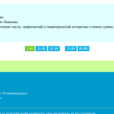
мы.
ич Левченко
степени числа, графический и геометрический алгоритмы степени суммы.
...
11-20
21-30
71-80
81-90
1-10
г. Роскомнадзором.
ы.
ть пользователям размещать свои материалы на его страницах.