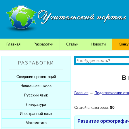
Главная
Разработки
Статьи
Новости
Конк
РАЗРАБОТКИ
В 
Создание презентаций
Начальная школа
Шаблоны для презентаций
Главная
→
Педагогические ста
Советы начинающим
Русский язык
Уроки
Советы дедушки
Презентации
Литература
Уроки
90
Статей в категории:
К презентации...
Мультимедийные тесты
Презентации
Иностранный язык
Уроки
Развитие орфографич
Печатные тесты
Мультимедийные тесты
Презентации
Математика
Уроки