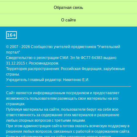
Обратная связь
О сайте
© 2007 - 2026 Сообщество учителей-предметников "Учительский
портал"
Свидетельство о регистрации СМИ: Эл № ФС77-64383 выдано
31.12.2015 г. Роскомнадзором.
Территория распространения: Российская Федерация, зарубежные
страны.
Учредитель / главный редактор: Никитенко Е.И.
Сайт является информационным посредником и предоставляет
возможность пользователям размещать свои материалы на его
страницах.
Публикуя материалы на сайте, пользователи берут на себя всю
ответственность за содержание этих материалов и разрешение
любых спорных вопросов с третьими лицами.
При этом администрация сайта готова оказать всяческую поддержку в
решении любых вопросов, связанных с работой и содержанием сайта.