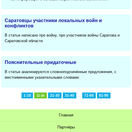
Саратовцы участники локальных войн и
конфликтов
В статье написано про войну, про участников войны Саратова и
Саратовской области
Пояснительные придаточные
В статье анализируются сложноподчинённые предложения, с
местоименными указательными словами.
...
1-10
21-30
31-40
71-80
81-90
11-20
Главная
Партнёры