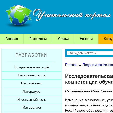
Главная
Разработки
Статьи
Новости
Конк
РАЗРАБОТКИ
Главная
→
Педагогические ста
Создание презентаций
Начальная школа
Исследовательска
Шаблоны для презентаций
компетенции обуч
Советы начинающим
Русский язык
Уроки
Советы дедушки
Сыроватская Инна Евгень
Презентации
Литература
Уроки
К презентации...
Мультимедийные тесты
Презентации
Иностранный язык
Уроки
Изменения в экономике, уск
государства, главная задач
Печатные тесты
Мультимедийные тесты
Презентации
Математика
Уроки
Российского образования г