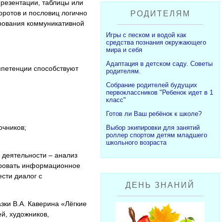
презентации, таблицы или
оротов и пословиц логично
РОДИТЕЛЯМ
рования коммуникативной
Игры с песком и водой как
средства познания окружающего
мира и себя
Адаптация в детском саду. Советы
петенции способствуют
родителям.
Собрание родителей будущих
первоклассников "Ребенок идет в 1
класс"
Готов ли Ваш ребёнок к школе?
очников;
Выбор экипировки для занятий
роллер спортом детям младшего
школьного возраста
й деятельности – анализ
ировать информационное
ести диалог с
ДЕНЬ ЗНАНИЙ
азки В.А. Каверина «Лёгкие
й, художников,