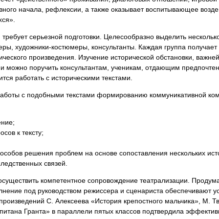
вного начала, рефлексии, а также оказывает воспитывающее возде
хся».
требует серьезной подготовки. Целесообразно выделить несколько
еры, художники-костюмеры, консультанты. Каждая группа получает
ческого произведения. Изучение исторической обстановки, важней
и можно поручить консультантам, ученикам, отдающим предпочтени
тся работать с историческими текстами.
аботы с подобными текстами формированию коммуникативной ком
ние;
сов к тексту;
особов решения проблем на основе сопоставления нескольких ист
ледственных связей.
осуществить компетентное сопровождение театрализации. Продум
лнение под руководством режиссера и сценариста обеспечивают ус
произведений С. Алексеева «История крепостного мальчика», М. 
питана Гранта» в параллели пятых классов подтвердила эффектив