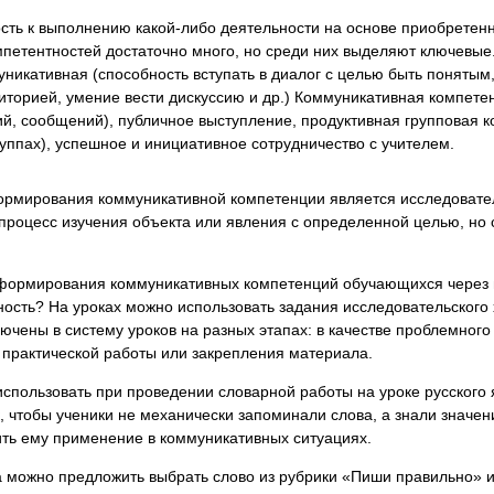
сть к выполнению какой-либо деятельности на основе приобретенн
мпетентностей достаточно много, но среди них выделяют ключевые
никативная (способность вступать в диалог с целью быть понятым
иторией, умение вести дискуссию и др.) Коммуникативная компете
ий, сообщений), публичное выступление, продуктивная групповая 
руппах), успешное и инициативное сотрудничество с учителем.
мирования коммуникативной компетенции является исследовател
процесс изучения объекта или явления с определенной целью, но 
 формирования коммуникативных компетенций обучающихся через 
ость? На уроках можно использовать задания исследовательского 
ючены в систему уроков на разных этапах: в качестве проблемного 
е практической работы или закрепления материала.
пользовать при проведении словарной работы на уроке русского я
к, чтобы ученики не механически запоминали слова, а знали значен
ить ему применение в коммуникативных ситуациях.
 можно предложить выбрать слово из рубрики «Пиши правильно» и