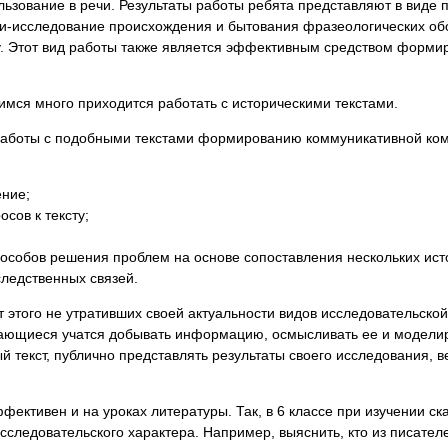
льзование в речи. Результаты работы ребята представляют в виде 
ини-исследование происхождения и бытования фразеологических об
у. Этот вид работы также является эффективным средством форми
мся много приходится работать с историческими текстами.
аботы с подобными текстами формированию коммуникативной ком
ние;
сов к тексту;
особов решения проблем на основе сопоставления нескольких ист
ледственных связей.
т этого не утративших своей актуальности видов исследовательско
бучающиеся учатся добывать информацию, осмысливать ее и модел
й текст, публично представлять результаты своего исследования, в
фективен и на уроках литературы. Так, в 6 классе при изучении ск
сследовательского характера. Например, выяснить, кто из писателе