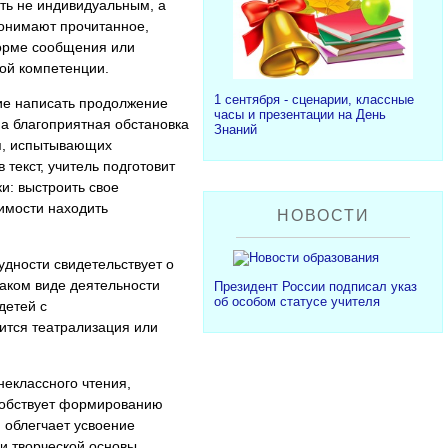
ть не индивидуальным, а
понимают прочитанное,
форме сообщения или
ой компетенции.
1 сентября - сценарии, классные
ие написать продолжение
часы и презентации на День
на благоприятная обстановка
Знаний
ся, испытывающих
текст, учитель подготовит
и: выстроить свое
имости находить
НОВОСТИ
удности свидетельствует о
аком виде деятельности
Президент России подписал указ
об особом статусе учителя
детей с
ится театрализация или
неклассного чтения,
особствует формированию
, облегчает усвоение
и творческой основы,