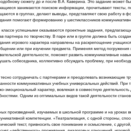
одобному сюжету до и после В.А. Каверина. Это задание может бы
учащиеся занимаются поиском информации, прочитывают тексты, 
бщаются в группах, делают выводы, представляют свою работу в 
задания помогают формированию у шестиклассников коммуникативн
в 5 классе успешными оказываются проектные задания, предлагающ
ав партнера по творчеству. В паре или в группе должна быть созда
адания игрового характера направлены на раскрепощение учащих
бщении или при изучении предмета. Применяя метод погружения в 
вательской деятельности, поможет развить коммуникативные навык
ушать собеседника, коллективно обсуждать проблему, при необход
 тесно сотрудничать с партнерами и преодолевать возникающие тр
анности коммуникативных учебных универсальных действий. При т
ко-эмоциональный характер, вовлекая в совместную деятельность 
ностями. Одним из оптимальных видов такой деятельности станов
ых произведений, изучаемых в школьной программе и на уроках в
муникативной компетенции. «Театрализация, с одной стороны, сп
ический текст, привносить свое понимание и осмысление, с другой
счет «действенного» проживания, диалоговых отношений, игровой 