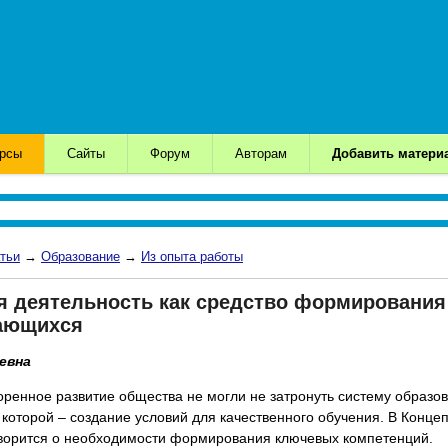
урсы
Сайты
Форум
Авторам
Добавить матери
тьи
→
Образование
→
Из опыта работы
я деятельность как средство формирования
ающихся
евна
оренное развитие общества не могли не затронуть систему образо
а которой – создание условий для качественного обучения. В Конц
оворится о необходимости формирования ключевых компетенций.