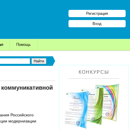
Регистрация
Вход
ал
Помощь
КОНКУРСЫ
 коммуникативной
вания Российского
епции модернизации