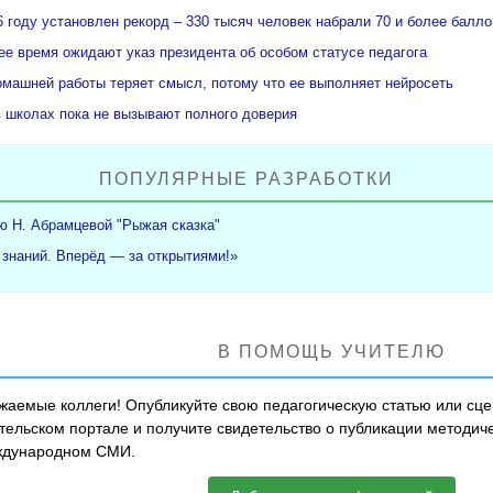
 году установлен рекорд – 330 тысяч человек набрали 70 и более балл
е время ожидают указ президента об особом статусе педагога
омашней работы теряет смысл, потому что ее выполняет нейросеть
в школах пока не вызывают полного доверия
ПОПУЛЯРНЫЕ РАЗРАБОТКИ
ю Н. Абрамцевой "Рыжая сказка"
 знаний. Вперёд — за открытиями!»
В ПОМОЩЬ УЧИТЕЛЮ
жаемые коллеги! Опубликуйте свою педагогическую статью или сц
тельском портале и получите свидетельство о публикации методич
дународном СМИ.