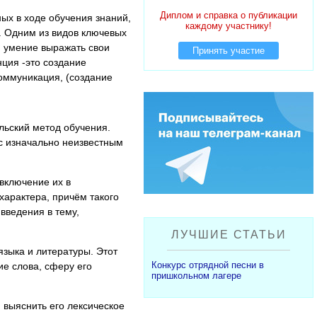
Диплом и справка о публикации
ых в ходе обучения знаний,
каждому участнику!
. Одним из видов ключевых
, умение выражать свои
Принять участие
нция -это создание
коммуникация, (создание
ьский метод обучения.
с изначально неизвестным
включение их в
характера, причём такого
введения в тему,
ЛУЧШИЕ СТАТЬИ
зыка и литературы. Этот
Конкурс отрядной песни в
ие слова, сферу его
пришкольном лагере
 выяснить его лексическое