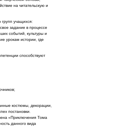
йствие на читательскую и
 групп учащихся:
 свое задание в процессе
ших событий, культуры и
е урокам истории, где
петенции способствуют
очников;
анные костюмы, декорации,
пех постановки.
Твена «Приключения Тома
ность данного вида