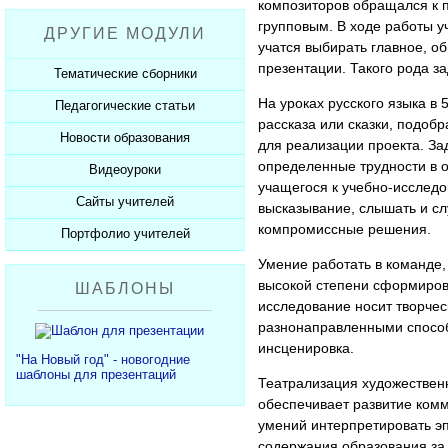
Рабочие программы
композиторов обращался к п
Пожарная безопасность
Презентации к Дню матери
Разработки учащихся
групповым. В ходе работы 
ДРУГИЕ МОДУЛИ
СанПиНы
Презентации к Новому году
Софт для учителя
учатся выбирать главное, о
Должностные обязанности
Презентации к 23 февраля
презентации. Такого рода 
Тематические сборники
Планы, справки, протоколы
Презентации к 8 марта
На уроках русского языка 
Педагогические статьи
Сборники презентаций
рассказа или сказки, подобр
Презентации к Дню Победы
Новости образования
Каталог статей
для реализации проекта. З
350 лет Петру I
определенные трудности в о
Добавить статью
Видеоуроки
Новости образования
учащегося к учебно-исследо
Сайты учителей
Видеоуроки ЕГЭ и ОГЭ
высказывание, слышать и сл
компромиссные решения.
Портфолио учителей
Каталог сайтов
Умение работать в команде,
Добавить сайт
Каталог портфолио
высокой степени сформиров
ШАБЛОНЫ
Добавить портфолио
исследование носит творчес
разнонаправленными способ
инсценировка.
"На Новый год" - новогодние
шаблоны для презентаций
Театрализация художественн
обеспечивает развитие ком
умений интерпретировать эп
содержания образования за 